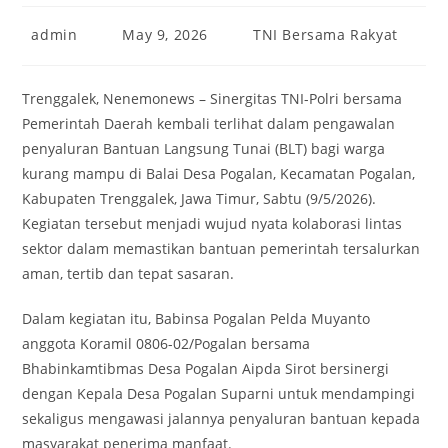
Post
Post
Post
admin
May 9, 2026
TNI Bersama Rakyat
author:
published:
category:
Trenggalek, Nenemonews – Sinergitas TNI-Polri bersama
Pemerintah Daerah kembali terlihat dalam pengawalan
penyaluran Bantuan Langsung Tunai (BLT) bagi warga
kurang mampu di Balai Desa Pogalan, Kecamatan Pogalan,
Kabupaten Trenggalek, Jawa Timur, Sabtu (9/5/2026).
Kegiatan tersebut menjadi wujud nyata kolaborasi lintas
sektor dalam memastikan bantuan pemerintah tersalurkan
aman, tertib dan tepat sasaran.
Dalam kegiatan itu, Babinsa Pogalan Pelda Muyanto
anggota Koramil 0806-02/Pogalan bersama
Bhabinkamtibmas Desa Pogalan Aipda Sirot bersinergi
dengan Kepala Desa Pogalan Suparni untuk mendampingi
sekaligus mengawasi jalannya penyaluran bantuan kepada
masyarakat penerima manfaat.