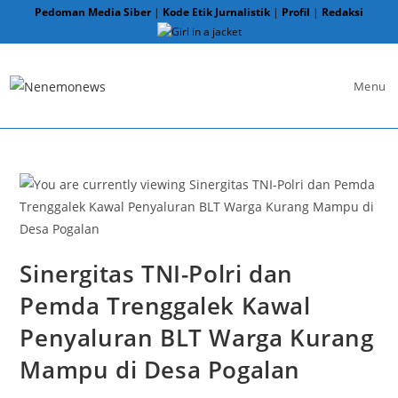
Skip
Pedoman Media Siber
|
Kode Etik Jurnalistik
|
Profil
|
Redaksi
to
content
Menu
Sinergitas TNI-Polri dan
Pemda Trenggalek Kawal
Penyaluran BLT Warga Kurang
Mampu di Desa Pogalan