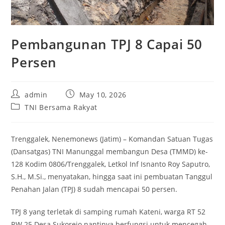
Pembangunan TPJ 8 Capai 50
Persen
Post
Post
admin
May 10, 2026
author:
published:
Post
TNI Bersama Rakyat
category:
Trenggalek, Nenemonews (Jatim) – Komandan Satuan Tugas
(Dansatgas) TNI Manunggal membangun Desa (TMMD) ke-
128 Kodim 0806/Trenggalek, Letkol Inf Isnanto Roy Saputro,
S.H., M.Si., menyatakan, hingga saat ini pembuatan Tanggul
Penahan Jalan (TPJ) 8 sudah mencapai 50 persen.
TPJ 8 yang terletak di samping rumah Kateni, warga RT 52
RW 25 Desa Sukorejo nantinya berfungsi untuk mencegah