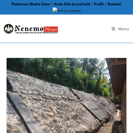
Skip
Pedoman Media Siber
|
Kode Etik Jurnalistik
|
Profil
|
Redaksi
to
content
Menu