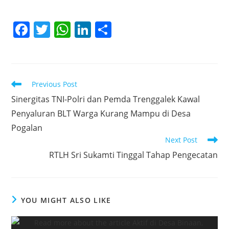
F
T
W
Li
S
a
w
h
n
h
c
itt
at
k
ar
e
er
s
e
e
Read
Previous Post
b
A
dI
more
Sinergitas TNI-Polri dan Pemda Trenggalek Kawal
articles
o
p
n
Penyaluran BLT Warga Kurang Mampu di Desa
o
p
Pogalan
k
Next Post
RTLH Sri Sukamti Tinggal Tahap Pengecatan
YOU MIGHT ALSO LIKE