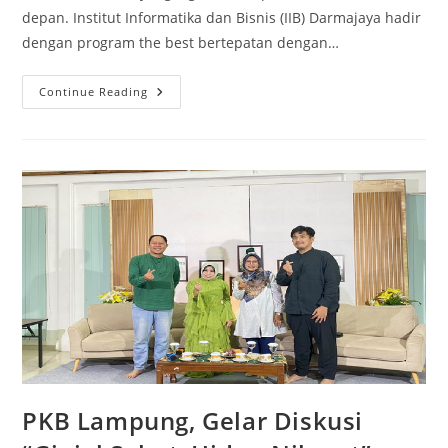
depan. Institut Informatika dan Bisnis (IIB) Darmajaya hadir
dengan program the best bertepatan dengan…
Milad
Continue Reading
Jumat
Berkah,
Hadiah
Dan
Bonus
Menanti
Calon
Mahasiswa
IIB
Darmajaya
PKB Lampung, Gelar Diskusi