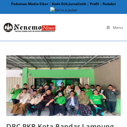
Skip
Pedoman Media Siber
|
Kode Etik Jurnalistik
|
Profil
|
Redaksi
to
content
Menu
DPC PKB Kota Bandar Lampung