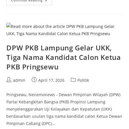
PAN
Continue Reading
Bandar
Lampung
Mantapkan
Langkah
Menuju
Pemilu
2029
DPW PKB Lampung Gelar UKK,
Tiga Nama Kandidat Calon Ketua
PKB Pringsewu
Post
Post
Post
admin
April 17, 2026
Politik
author:
published:
category:
Pringsewu, Nenemonews - Dewan Pimpinan Wilayah (DPW)
Partai Kebangkitan Bangsa (PKB) Propinsi Lampung
menyelenggarakan Uji Kelayakan dan Kepatutan (UKK)
berdasarkan usulan tiga nama kandidat calon Ketua Dewan
Pimpinan Cabang (DPC)…