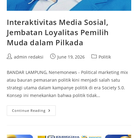
Interaktivitas Media Sosial,
Jembatan Loyalitas Pemilih
Muda dalam Pilkada
Post
Post
Post
admin redaksi
June 19, 2026
Politik
author:
published:
category:
BANDAR LAMPUNG, Nenemonews - Political marketing mix
atau bauran pemasaran politik kini menjadi salah satu
strategi utama dalam kampanye politik di era Society 5.0.
Konsep ini menekankan bahwa politik tidak…
Interaktivitas
Continue Reading
Media
Sosial,
Jembatan
Loyalitas
Pemilih
Muda