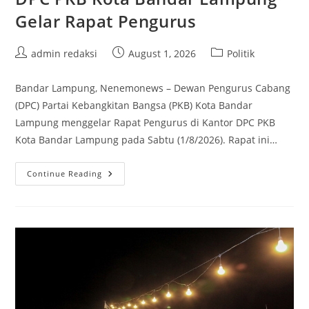
Gelar Rapat Pengurus
Post
Post
Post
admin redaksi
August 1, 2026
Politik
author:
published:
category:
Bandar Lampung, Nenemonews – Dewan Pengurus Cabang
(DPC) Partai Kebangkitan Bangsa (PKB) Kota Bandar
Lampung menggelar Rapat Pengurus di Kantor DPC PKB
Kota Bandar Lampung pada Sabtu (1/8/2026). Rapat ini…
DPC
Continue Reading
PKB
Kota
Bandar
Lampung
Gelar
Rapat
Pengurus