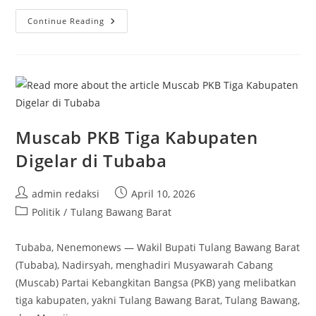
DPW
Continue Reading
PKB
Lampung
Gelar
UKK,
Tiga
Nama
Kandidat
Calon
Ketua
PKB
Pringsewu
Muscab PKB Tiga Kabupaten
Digelar di Tubaba
Post
Post
admin redaksi
April 10, 2026
author:
published:
Post
Politik
/
Tulang Bawang Barat
category:
Tubaba, Nenemonews — Wakil Bupati Tulang Bawang Barat
(Tubaba), Nadirsyah, menghadiri Musyawarah Cabang
(Muscab) Partai Kebangkitan Bangsa (PKB) yang melibatkan
tiga kabupaten, yakni Tulang Bawang Barat, Tulang Bawang,