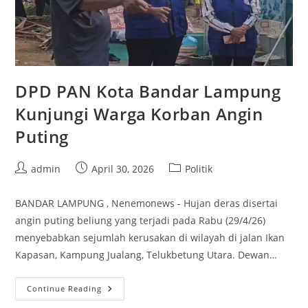
DPD PAN Kota Bandar Lampung
Kunjungi Warga Korban Angin
Puting
Post
Post
Post
admin
April 30, 2026
Politik
author:
published:
category:
BANDAR LAMPUNG , Nenemonews - Hujan deras disertai
angin puting beliung yang terjadi pada Rabu (29/4/26)
menyebabkan sejumlah kerusakan di wilayah di jalan Ikan
Kapasan, Kampung Jualang, Telukbetung Utara. Dewan…
DPD
Continue Reading
PAN
Kota