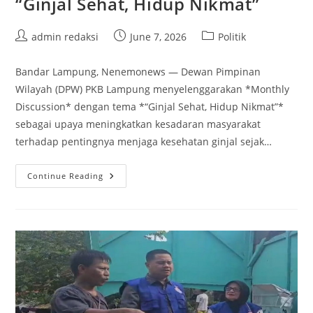
“Ginjal Sehat, Hidup Nikmat”
Post
Post
Post
admin redaksi
June 7, 2026
Politik
author:
published:
category:
Bandar Lampung, Nenemonews — Dewan Pimpinan
Wilayah (DPW) PKB Lampung menyelenggarakan *Monthly
Discussion* dengan tema *“Ginjal Sehat, Hidup Nikmat”*
sebagai upaya meningkatkan kesadaran masyarakat
terhadap pentingnya menjaga kesehatan ginjal sejak…
PKB
Continue Reading
Lampung,
Gelar
Diskusi
“Ginjal
Sehat,
Hidup
Nikmat”