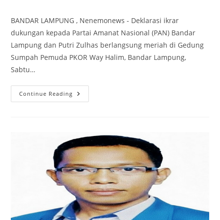
author:
published:
category:
BANDAR LAMPUNG , Nenemonews - Deklarasi ikrar
dukungan kepada Partai Amanat Nasional (PAN) Bandar
Lampung dan Putri Zulhas berlangsung meriah di Gedung
Sumpah Pemuda PKOR Way Halim, Bandar Lampung,
Sabtu…
Gelora
Continue Reading
Relawan
PAN
Bandar
Lampung
Guncang
Gedung
Sumpah
Pemuda