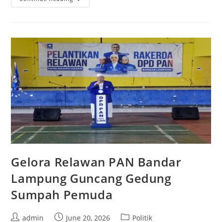
Harlah
PKB
Ke-
28,
DPC
Kota
Bandar
Lampung
Gelar
Nobar
Piala
Dunia
Gelora Relawan PAN Bandar
Lampung Guncang Gedung
Sumpah Pemuda
Post
Post
Post
admin
June 20, 2026
Politik