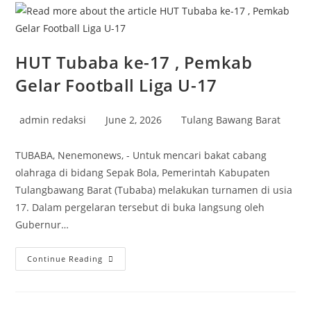
2025–
2029
HUT Tubaba ke-17 , Pemkab
Gelar Football Liga U-17
Post
Post
Post
admin redaksi
June 2, 2026
Tulang Bawang Barat
author:
published:
category:
TUBABA, Nenemonews, - Untuk mencari bakat cabang
olahraga di bidang Sepak Bola, Pemerintah Kabupaten
Tulangbawang Barat (Tubaba) melakukan turnamen di usia
17. Dalam pergelaran tersebut di buka langsung oleh
Gubernur…
HUT
Continue Reading
Tubaba
Ke-
17
,
Pemkab