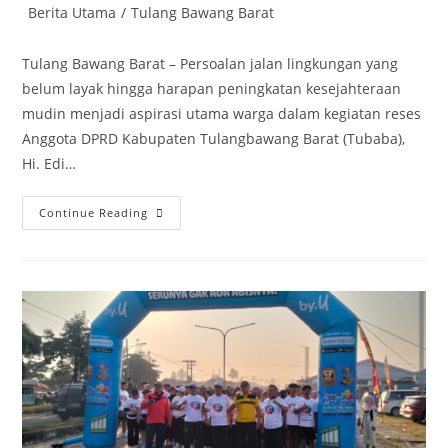
Post
Berita Utama
/
Tulang Bawang Barat
category:
Tulang Bawang Barat – Persoalan jalan lingkungan yang
belum layak hingga harapan peningkatan kesejahteraan
mudin menjadi aspirasi utama warga dalam kegiatan reses
Anggota DPRD Kabupaten Tulangbawang Barat (Tubaba),
Hi. Edi…
Edi
Continue Reading
Anwar
Serap
Aspirasi
Kesejahteraan
Mudin
Di
Daya
Sakti