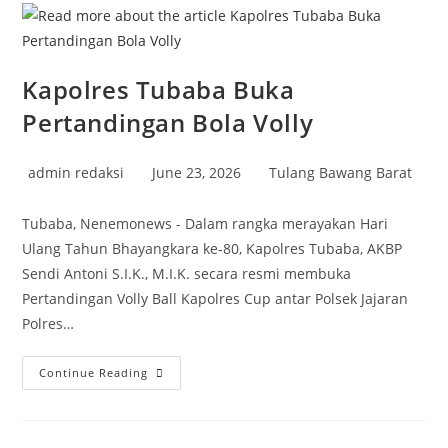
PTPN
7
Kapolres Tubaba Buka
Pertandingan Bola Volly
Post
Post
Post
admin redaksi
June 23, 2026
Tulang Bawang Barat
author:
published:
category:
Tubaba, Nenemonews - Dalam rangka merayakan Hari
Ulang Tahun Bhayangkara ke-80, Kapolres Tubaba, AKBP
Sendi Antoni S.I.K., M.I.K. secara resmi membuka
Pertandingan Volly Ball Kapolres Cup antar Polsek Jajaran
Polres…
Kapolres
Continue Reading
Tubaba
Buka
Pertandingan
Bola
Volly