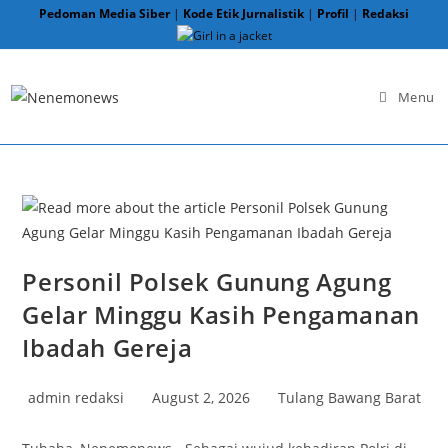
Skip
Pedoman Media Siber
|
Kode Etik Jurnalistik
|
Profil
|
Redaksi
to
content
Menu
Personil Polsek Gunung Agung
Gelar Minggu Kasih Pengamanan
Ibadah Gereja
Post
Post
Post
admin redaksi
August 2, 2026
Tulang Bawang Barat
author:
published:
category: