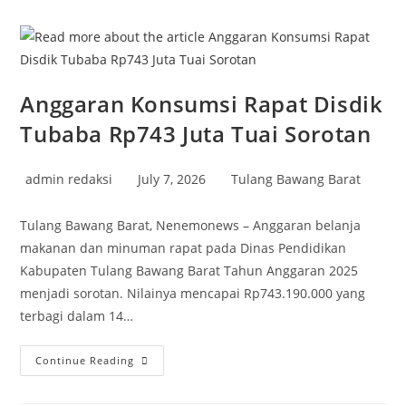
Colour
Run
Remind
Festival
2026
Anggaran Konsumsi Rapat Disdik
Tubaba Rp743 Juta Tuai Sorotan
Post
Post
Post
admin redaksi
July 7, 2026
Tulang Bawang Barat
author:
published:
category:
Tulang Bawang Barat, Nenemonews – Anggaran belanja
makanan dan minuman rapat pada Dinas Pendidikan
Kabupaten Tulang Bawang Barat Tahun Anggaran 2025
menjadi sorotan. Nilainya mencapai Rp743.190.000 yang
terbagi dalam 14…
Anggaran
Continue Reading
Konsumsi
Rapat
Disdik