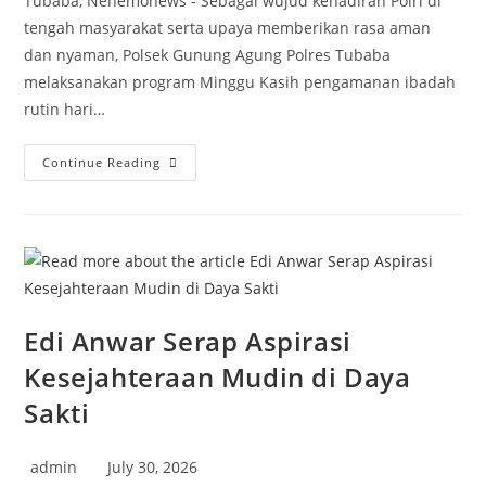
Tubaba, Nenemonews - Sebagai wujud kehadiran Polri di
tengah masyarakat serta upaya memberikan rasa aman
dan nyaman, Polsek Gunung Agung Polres Tubaba
melaksanakan program Minggu Kasih pengamanan ibadah
rutin hari…
Personil
Continue Reading
Polsek
Gunung
Agung
Gelar
Minggu
Kasih
Pengamanan
Ibadah
Gereja
Edi Anwar Serap Aspirasi
Kesejahteraan Mudin di Daya
Sakti
Post
Post
admin
July 30, 2026
author:
published: