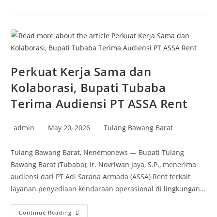
Pimpin
Rapat
Validasi
Dan
Verifikasi
Program
Sekolah
Nasional
Terintegrasi
Perkuat Kerja Sama dan
Kolaborasi, Bupati Tubaba
Terima Audiensi PT ASSA Rent
Post
Post
Post
admin
May 20, 2026
Tulang Bawang Barat
author:
published:
category:
Tulang Bawang Barat, Nenemonews — Bupati Tulang
Bawang Barat (Tubaba), Ir. Novriwan Jaya, S.P., menerima
audiensi dari PT Adi Sarana Armada (ASSA) Rent terkait
layanan penyediaan kendaraan operasional di lingkungan…
Perkuat
Continue Reading