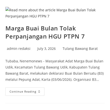
Tubaba
Rp743
Juta
Tuai
Sorotan
Marga Buai Bulan Tolak
Perpanjangan HGU PTPN 7
Post
Post
Post
admin redaksi
July 3, 2026
Tulang Bawang Barat
author:
published:
category:
Tubaba, Nenemonews - Masyarakat Adat Marga Buai Bulan
Udik, Kecamatan Tulang Bawang Udik, Kabupaten Tulang
Bawang Barat, melakukan deklarasi Buai Bulan Bersatu (B3)
melalui Pepung Adat, Karta (03/06/2026). Organisasi B3…
Marga
Continue Reading
Buai
Bulan
Tolak
Perpanjangan
HGU