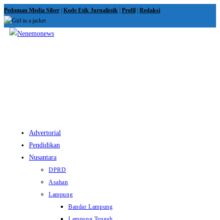
Skip
Pedoman Media Siber
|
Kode Etik Jurnalistik
|
Profil
|
Redaksi
to
content
View
website
Menu
Advertorial
Pendidikan
Nusantara
DPRD
Asahan
Lampung
Bandar Lampung
Lampung Tengah