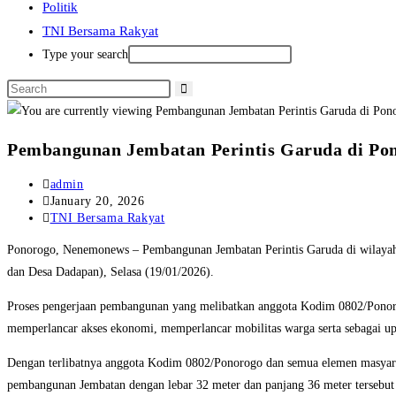
Politik
TNI Bersama Rakyat
Type your search
Pembangunan Jembatan Perintis Garuda di Pon
Post
admin
author:
Post
January 20, 2026
published:
Post
TNI Bersama Rakyat
category:
Ponorogo, Nenemonews – Pembangunan Jembatan Perintis Garuda di wilayah K
dan Desa Dadapan), Selasa (19/01/2026).
Proses pengerjaan pembangunan yang melibatkan anggota Kodim 0802/Ponorog
memperlancar akses ekonomi, memperlancar mobilitas warga serta sebagai u
Dengan terlibatnya anggota Kodim 0802/Ponorogo dan semua elemen masyaraka
pembangunan Jembatan dengan lebar 32 meter dan panjang 36 meter tersebu