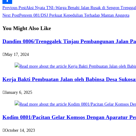
Read
Previous Post
Aksi Nyata TNI–Warga Benahi Jalan Rusak di Sengon Trengga
Share
more
Next Post
Penrem 081/DSJ Perkuat Kepedulian Terhadap Mantan Anggota
articles
You Might Also Like
Dandim 0806/Trenggalek Tinjau Pembangunan Jalan P
May 17, 2024
Kerja Bakti Pembuatan Jalan oleh Babinsa Desa Sukosa
January 6, 2025
Kodim 0801/Pacitan Gelar Komsos Dengan Aparatur Pe
October 14, 2023