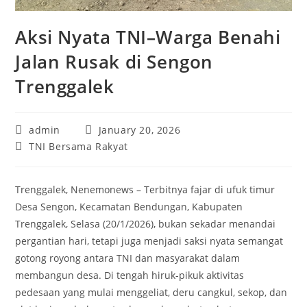
Aksi Nyata TNI–Warga Benahi
Jalan Rusak di Sengon
Trenggalek
Post
Post
admin
January 20, 2026
author:
published:
Post
TNI Bersama Rakyat
category:
Trenggalek, Nenemonews – Terbitnya fajar di ufuk timur
Desa Sengon, Kecamatan Bendungan, Kabupaten
Trenggalek, Selasa (20/1/2026), bukan sekadar menandai
pergantian hari, tetapi juga menjadi saksi nyata semangat
gotong royong antara TNI dan masyarakat dalam
membangun desa. Di tengah hiruk-pikuk aktivitas
pedesaan yang mulai menggeliat, deru cangkul, sekop, dan