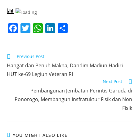
F
T
W
Li
S
a
w
h
n
h
c
itt
at
k
ar
e
er
s
e
e
Read
Previous Post
more
b
A
dI
Hangat dan Penuh Makna, Dandim Madiun Hadiri
articles
HUT ke-69 Legiun Veteran RI
o
p
n
Next Post
o
p
Pembangunan Jembatan Perintis Garuda di
k
Ponorogo, Membangun Insfratuktur Fisik dan Non
Fisik
YOU MIGHT ALSO LIKE