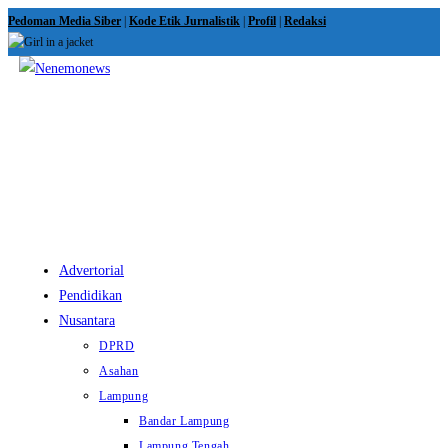
Skip
Pedoman Media Siber
|
Kode Etik Jurnalistik
|
Profil
|
Redaksi
to
content
View
website
Menu
Advertorial
Pendidikan
Nusantara
DPRD
Asahan
Lampung
Bandar Lampung
Lampung Tengah