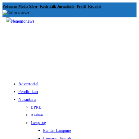
Skip
Pedoman Media Siber
|
Kode Etik Jurnalistik
|
Profil
|
Redaksi
to
content
View
website
Menu
Advertorial
Pendidikan
Nusantara
DPRD
Asahan
Lampung
Bandar Lampung
Lampung Tengah