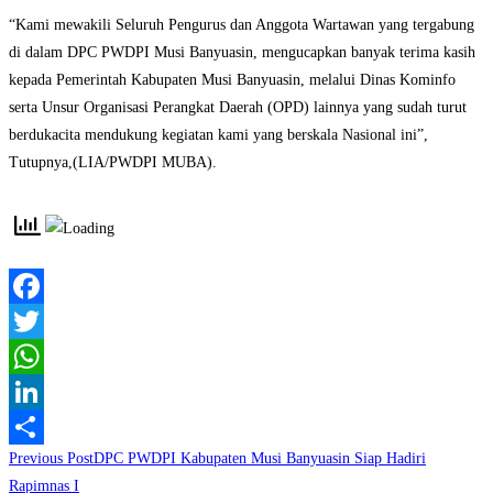
“Kami mewakili Seluruh Pengurus dan Anggota Wartawan yang tergabung
di dalam DPC PWDPI Musi Banyuasin, mengucapkan banyak terima kasih
kepada Pemerintah Kabupaten Musi Banyuasin, melalui Dinas Kominfo
serta Unsur Organisasi Perangkat Daerah (OPD) lainnya yang sudah turut
berdukacita mendukung kegiatan kami yang berskala Nasional ini”,
Tutupnya,(LIA/PWDPI MUBA).
Facebook
Twitter
WhatsApp
LinkedIn
Read
Previous Post
DPC PWDPI Kabupaten Musi Banyuasin Siap Hadiri
Share
more
Rapimnas I