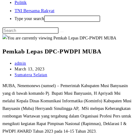
Politik
TNI Bersama Rakyat
Type your search
Pemkab Lepas DPC-PWDPI MUBA
Post
admin
author:
Post
March 13, 2023
published:
Post
Sumatera Selatan
category:
MUBA, Nenemonews (sumsel) – Pemerintah Kabupaten Musi Banyuasin
yang di bawah komando Pj. Bupati Musi Banyuasin, H Apriyadi Msi
melalui Kepala Dinas Komunikasi Informatika (Kominfo) Kabupaten Musi
Banyuasin (Muba) Herryandi Sinulingga AP,. MSi melepas Keberangkatan
rombongan Wartawan yang tergabung dalam Organisasi Profesi Pers untuk
mengikuti kegiatan Rapat Pimpinan Nasional (Rapimnas), Deklarasi I &
PWDPI AWARD Tahun 2023 pada 14–15 Tahun 2023.