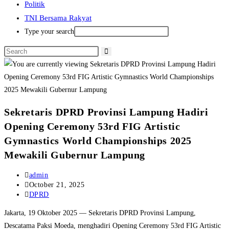
Politik
TNI Bersama Rakyat
Type your search
Sekretaris DPRD Provinsi Lampung Hadiri
Opening Ceremony 53rd FIG Artistic
Gymnastics World Championships 2025
Mewakili Gubernur Lampung
Post
admin
author:
Post
October 21, 2025
published:
Post
DPRD
category:
Jakarta, 19 Oktober 2025 — Sekretaris DPRD Provinsi Lampung,
Descatama Paksi Moeda, menghadiri Opening Ceremony 53rd FIG Artistic