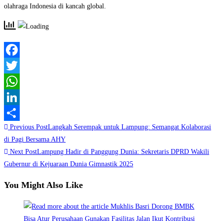
olahraga Indonesia di kancah global.
Facebook
Twitter
WhatsApp
LinkedIn
Read
Previous Post
Langkah Serempak untuk Lampung: Semangat Kolaborasi
Share
more
di Pagi Bersama AHY
Next Post
Lampung Hadir di Panggung Dunia: Sekretaris DPRD Wakili
articles
Gubernur di Kejuaraan Dunia Gimnastik 2025
You Might Also Like