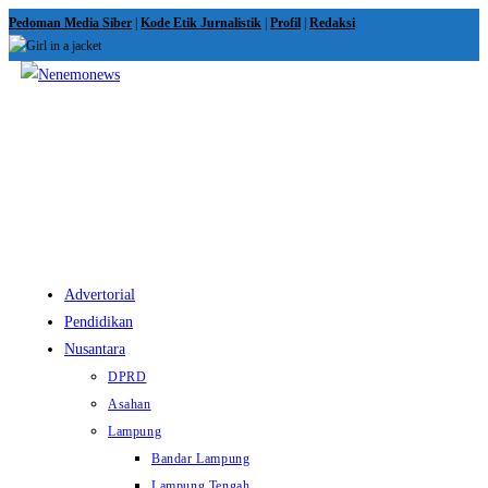
Skip
Pedoman Media Siber
|
Kode Etik Jurnalistik
|
Profil
|
Redaksi
to
content
View
website
Menu
Advertorial
Pendidikan
Nusantara
DPRD
Asahan
Lampung
Bandar Lampung
Lampung Tengah