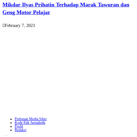
Mikdar Ilyas Prihatin Terhadap Marak Tawuran dan
Geng Motor Pelajar
February 7, 2023
Pedoman Media Siber
Kode Etik Jurnalistik
Profil
Redaksi
Copyright - WordPress Theme by OceanWP