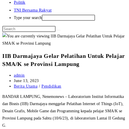
Politik
TNI Bersama Rakyat
Type your search
IIB Darmajaya Gelar Pelatihan Untuk Pelajar
SMA/K se Provinsi Lampung
Post
admin
author:
Post
June 13, 2023
published:
Post
Berita Utama
/
Pendidikan
category:
BANDAR LAMPUNG, Nenemonews – Laboratorium Institut Informatika
dan Bisnis (IIB) Darmajaya menggelar Pelatihan Internet of Things (IoT),
Desain Grafis, Mobile Game dan Programming kepada pelajar SMA/K se
Provinsi Lampung pada Sabtu (10/6/23), di laboratorium Lantai II Gedung
G.