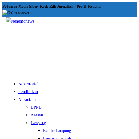
Skip
Pedoman Media Siber
|
Kode Etik Jurnalistik
|
Profil
|
Redaksi
to
content
View
website
Menu
Advertorial
Pendidikan
Nusantara
DPRD
Asahan
Lampung
Bandar Lampung
Lampung Tengah