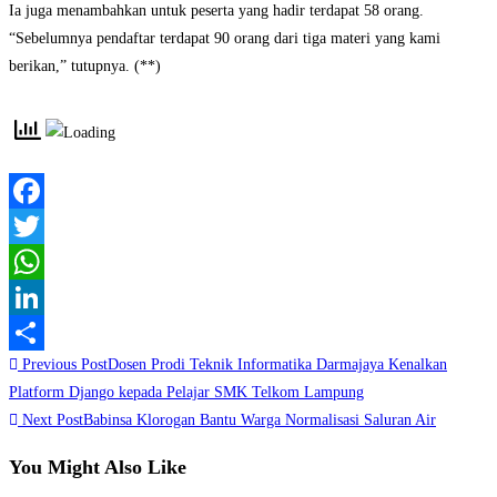
Ia juga menambahkan untuk peserta yang hadir terdapat 58 orang.
“Sebelumnya pendaftar terdapat 90 orang dari tiga materi yang kami
berikan,” tutupnya. (**)
Facebook
Twitter
WhatsApp
LinkedIn
Read
Previous Post
Dosen Prodi Teknik Informatika Darmajaya Kenalkan
Share
more
Platform Django kepada Pelajar SMK Telkom Lampung
Next Post
Babinsa Klorogan Bantu Warga Normalisasi Saluran Air
articles
You Might Also Like