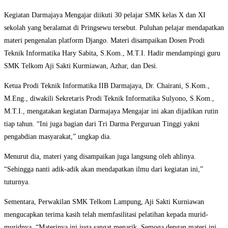
Kegiatan Darmajaya Mengajar diikuti 30 pelajar SMK kelas X dan XI
sekolah yang beralamat di Pringsewu tersebut. Puluhan pelajar mendapatkan
materi pengenalan platform Django. Materi disampaikan Dosen Prodi
Teknik Informatika Hary Sabita, S.Kom., M.T.I. Hadir mendampingi guru
SMK Telkom Aji Sakti Kurmiawan, Azhar, dan Desi.
Ketua Prodi Teknik Informatika IIB Darmajaya, Dr. Chairani, S.Kom.,
M.Eng., diwakili Sekretaris Prodi Teknik Informatika Sulyono, S.Kom.,
M.T.I., mengatakan kegiatan Darmajaya Mengajar ini akan dijadikan rutin
tiap tahun. “Ini juga bagian dari Tri Darma Perguruan Tinggi yakni
pengabdian masyarakat,” ungkap dia.
Menurut dia, materi yang disampaikan juga langsung oleh ahlinya.
“Sehingga nanti adik-adik akan mendapatkan ilmu dari kegiatan ini,”
tuturnya.
Sementara, Perwakilan SMK Telkom Lampung, Aji Sakti Kurniawan
mengucapkan terima kasih telah memfasilitasi pelatihan kepada murid-
muridnya. “Materinya ini juga sangat menarik. Semoga dengan materi ini