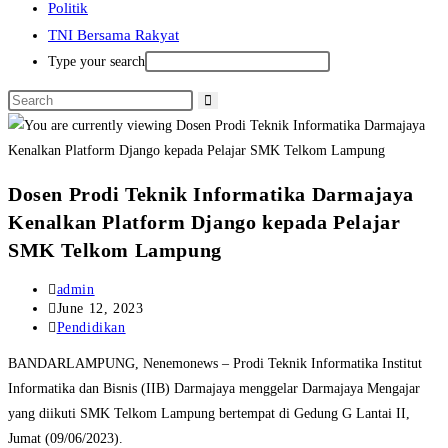
Politik
TNI Bersama Rakyat
Type your search
Dosen Prodi Teknik Informatika Darmajaya
Kenalkan Platform Django kepada Pelajar
SMK Telkom Lampung
Post
admin
author:
Post
June 12, 2023
published:
Post
Pendidikan
category:
BANDARLAMPUNG, Nenemonews – Prodi Teknik Informatika Institut
Informatika dan Bisnis (IIB) Darmajaya menggelar Darmajaya Mengajar
yang diikuti SMK Telkom Lampung bertempat di Gedung G Lantai II,
Jumat (09/06/2023).