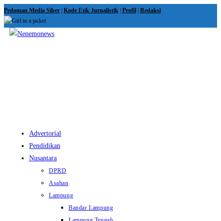
Skip
Pedoman Media Siber
|
Kode Etik Jurnalistik
|
Profil
|
Redaksi
to
content
View
website
Menu
Advertorial
Pendidikan
Nusantara
DPRD
Asahan
Lampung
Bandar Lampung
Lampung Tengah