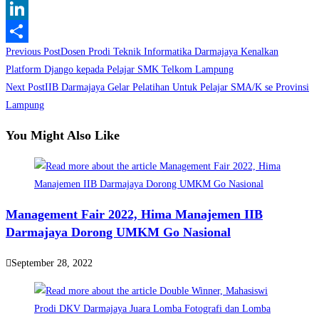
WhatsApp
LinkedIn
Read
Previous Post
Dosen Prodi Teknik Informatika Darmajaya Kenalkan
Share
more
Platform Django kepada Pelajar SMK Telkom Lampung
Next Post
IIB Darmajaya Gelar Pelatihan Untuk Pelajar SMA/K se Provinsi
articles
Lampung
You Might Also Like
Management Fair 2022, Hima Manajemen IIB
Darmajaya Dorong UMKM Go Nasional
September 28, 2022