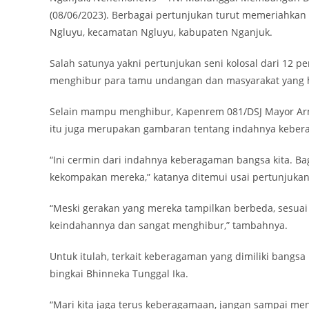
(08/06/2023). Berbagai pertunjukan turut memeriahka
Ngluyu, kecamatan Ngluyu, kabupaten Nganjuk.
Salah satunya yakni pertunjukan seni kolosal dari 12 pe
menghibur para tamu undangan dan masyarakat yang h
Selain mampu menghibur, Kapenrem 081/DSJ Mayor Arm N
itu juga merupakan gambaran tentang indahnya kebera
“Ini cermin dari indahnya keberagaman bangsa kita. B
kekompakan mereka,” katanya ditemui usai pertunjukan 
“Meski gerakan yang mereka tampilkan berbeda, sesua
keindahannya dan sangat menghibur,” tambahnya.
Untuk itulah, terkait keberagaman yang dimiliki bangs
bingkai Bhinneka Tunggal Ika.
“Mari kita jaga terus keberagamaan, jangan sampai menj