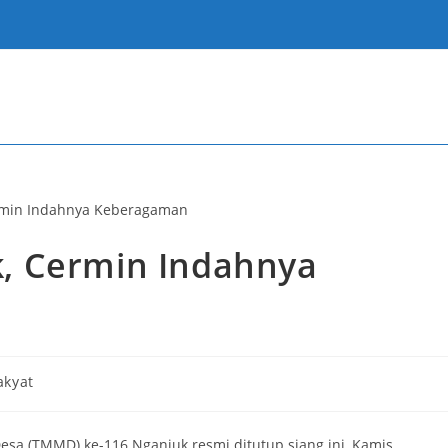
, Cermin Indahnya
akyat
 (TMMD) ke-116 Nganjuk resmi ditutup siang ini, Kamis