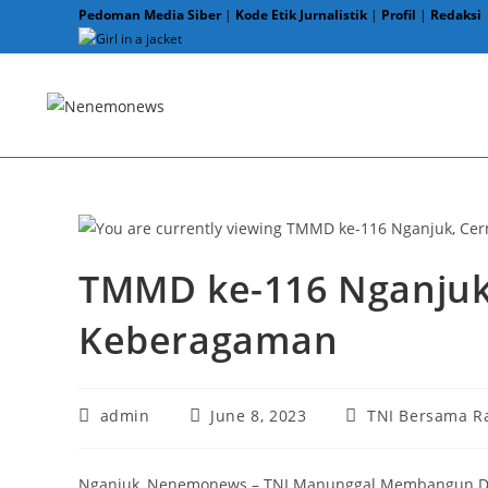
Skip
Pedoman Media Siber
|
Kode Etik Jurnalistik
|
Profil
|
Redaksi
to
content
TMMD ke-116 Nganjuk
Keberagaman
Post
Post
Post
admin
June 8, 2023
TNI Bersama R
author:
published:
category:
Nganjuk, Nenemonews – TNI Manunggal Membangun Desa