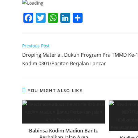
F
T
W
Li
S
a
w
h
n
h
c
itt
at
k
ar
e
er
s
e
e
Read
Previous Post
more
b
A
dI
Droping Material, Dukun Program Pra TMMD Ke-
articles
Kodim 0801/Pacitan Berjalan Lancar
o
p
n
o
p
k
YOU MIGHT ALSO LIKE
Babinsa Kodim Madiun Bantu
Perbaikan Jalan Area