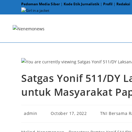
Skip
Pedoman Media Siber
|
Kode Etik Jurnalistik
|
Profil
|
Redaksi
to
content
Satgas Yonif 511/DY L
untuk Masyarakat Pa
Post
Post
Post
admin
October 17, 2022
TNI Bersama R
author:
published:
category: