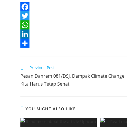
F
a
T
c
w
W
e
i
h
L
b
t
a
i
S
o
t
t
n
h
Read
Previous Post
o
e
s
k
a
more
Pesan Danrem 081/DSJ, Dampak Climate Change
articles
k
r
A
e
r
Kita Harus Tetap Sehat
p
d
e
p
I
n
YOU MIGHT ALSO LIKE