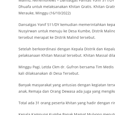
Malind, Nenemonews – Dansatgas Pamtas Yonif 511/DY Let
Dhuafa untuk melaksanakan Khitan Gratis. Khitan Gratis
Merauke, Minggu (16/10/2022)
Dansatgas Yonif 511/DY kemudian memerintahkan kepa
Nusyirwan untuk menuju ke Desa Kumbe, Distrik Malind
tersebut merapat ke Distrik Malind tersebut.
Setelah berkoordinasi dengan Kepala Distrik dan Kep
pelaksanaan Khitan Massal tersebut. Khitan Massal di
Minggu Pagi, Letda Ckm dr. Gufron bersama Tim Medis
kali dilaksanakan di Desa Tersebut.
Banyak masyarakat yang antusias dengan kegiatan ters
anak, Remaja dan Orang Dewasa ada juga yang mengikut
Total ada 31 orang peserta khitan yang hadir dengan r
Kepala Kampung Kumbe Bapak Mamat Mulyono menuturka