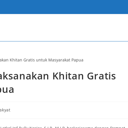
aksanakan Khitan Gratis
pua
akyat