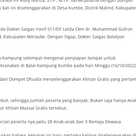
kol Inf Rully Noriza, S.I.P., M.I.P. berkerjasama dengan Dompet
 kali ini diselenggarakan di Desa Kumbe, Distrik Malind, Kabupat
da Dokter Satgas Yonif 511/DY Letda Ckm dr. Muhammad Gufron
, Kabupaten Merauke. Dengan Sigap, Dokter Satgas Batalyon
ala Kampung setempat mengenai penyiapan tempat untuk
laksanakan di Balai Kampung Kumbe pada hari Minggu (16/10/2022
 dari Dompet Dhuafa menyelenggarakan Khitan Gratis yang perta
ebut, sehingga jumlah peserta yang banyak. Bukan saja hanya Ana
i Khitan Massal Gratis tersebut.
incian peserta nya yaitu 28 Anak-anak dan 3 Remaja Dewasa.
n bahwa, kegiatan ini baru pertama kalinya diselenggarakan d