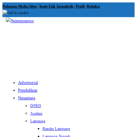
Skip
Pedoman Media Siber
|
Kode Etik Jurnalistik
|
Profil
|
Redaksi
to
content
View
website
Menu
Advertorial
Pendidikan
Nusantara
DPRD
Asahan
Lampung
Bandar Lampung
Lampung Tengah