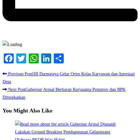
Facebook
Twitter
WhatsApp
LinkedIn
Share
Read
Previous Post
IIB Darmajaya Gelar Ories Kelas Karyawan dan Apresiasi
more
Desa
Next Post
Gubernur Arinal Berharap Kerjasama Pemprov dan BPK
articles
Ditingkatkan
You Might Also Like