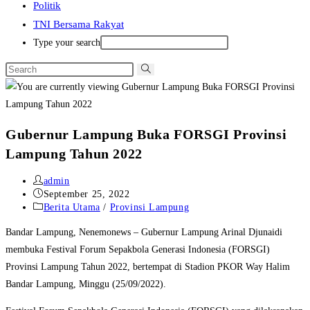
Politik
TNI Bersama Rakyat
Type your search
Gubernur Lampung Buka FORSGI Provinsi
Lampung Tahun 2022
Post
admin
author:
Post
September 25, 2022
published:
Post
Berita Utama
/
Provinsi Lampung
category:
Bandar Lampung, Nenemonews – Gubernur Lampung Arinal Djunaidi
membuka Festival Forum Sepakbola Generasi Indonesia (FORSGI)
Provinsi Lampung Tahun 2022, bertempat di Stadion PKOR Way Halim
Bandar Lampung, Minggu (25/09/2022).