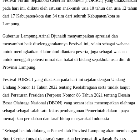
Festival Forum Sepakbola Generasi Indonesia (FORSGI) yang dilaksanakan
pada hari ini, diikuti oleh ratusan anak-anak usia 10 tahun dan usia 12 tahun
dari 17 Kabupaten/kota dan 34 tim dari seluruh Kabupaten/kota se
Lampung.
Gubernur Lampung Arinal Djunaidi menyampaikan apresiasi dan
menyambut baik diselenggarakannya Festival ini, selain sebagai wahana
untuk meningkatkan silaturahmi diantara peserta, juga sebagai wahana
untuk menggali potensi minat dan bakat di bidang sepakbola usia dini di
Provinsi Lampung.
Festival FORSGI yang diadakan pada hari ini sejalan dengan Undang-
Undang Nomor 11 Tahun 2022 tentang Keolahragaan serta tindak lanjut
dari Peraturan Presiden (Perpres) Nomor 86 Tahun 2021 tentang Desain
Besar Olahraga Nasional (DBON) yang secara jelas menempatkan olahraga
sebagai sebagai salah satu fokus pembangunan Pemerintah dalam upaya
memajukan peradaban dan taraf hidup masyarakat Indonesia.
“Sebagai bentuk dukungan Pemerintah Provinsi Lampung akan membangun
Sport Center (pusat olahraga) yang akan bertempat di wilayah Bypass,