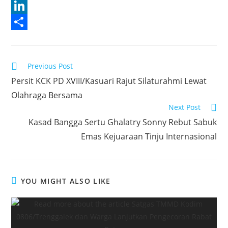
c
w
W
e
i
h
L
b
t
a
i
S
o
t
t
n
h
Read
Previous Post
o
e
s
k
a
more
Persit KCK PD XVIII/Kasuari Rajut Silaturahmi Lewat
articles
k
r
A
e
r
Olahraga Bersama
p
d
e
Next Post
p
I
Kasad Bangga Sertu Ghalatry Sonny Rebut Sabuk
n
Emas Kejuaraan Tinju Internasional
YOU MIGHT ALSO LIKE