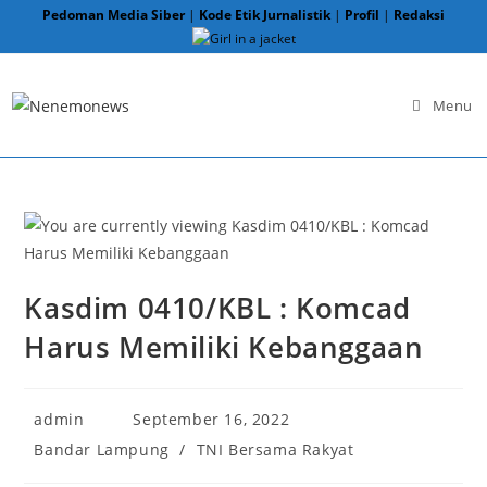
Skip
Pedoman Media Siber
|
Kode Etik Jurnalistik
|
Profil
|
Redaksi
to
content
Menu
Kasdim 0410/KBL : Komcad
Harus Memiliki Kebanggaan
Post
Post
admin
September 16, 2022
author:
published:
Post
Bandar Lampung
/
TNI Bersama Rakyat
category: