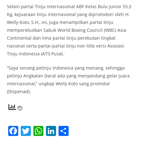
Selain partai Tinju Internasional ABF Kelas Bulu Junior 55,3
Kg, kejuaraan tinju internasional yang dipromotori oleh H.
Welly Koto, S.H., ini, juga menampilkan partai tinju
memperebutkan Sabuk World Boxing Council (WBC) Asia
Continental dan lima partai tinju perebutan tingkat
nasional serta partai-partai tinju non title versi Asosiasi
Tinju Indonesia (ATI) Pusat.
“Saya senang petinju Indonesia yang menang, sehingga
petinju Angkatan Darat ada yang menyandang gelar juara
internasional,” ungkap Welly Koto sang promotor
(Dispenad).
F
T
W
Li
S
a
w
h
n
h