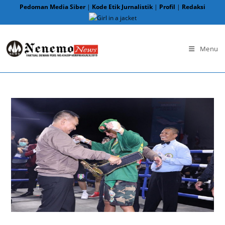
Skip
Pedoman Media Siber
|
Kode Etik Jurnalistik
|
Profil
|
Redaksi
to
content
Menu