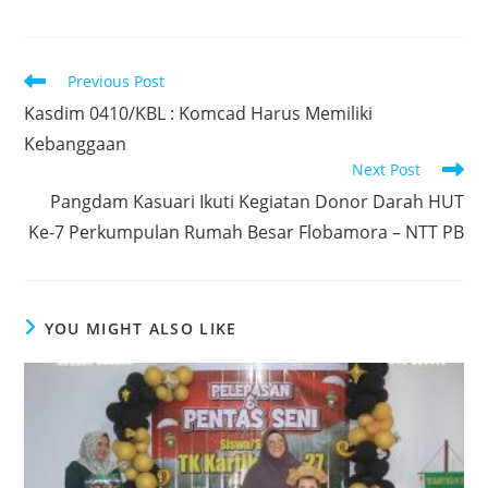
c
itt
at
k
ar
e
er
s
e
e
Read
Previous Post
b
A
dI
more
Kasdim 0410/KBL : Komcad Harus Memiliki
articles
o
p
n
Kebanggaan
o
p
Next Post
k
Pangdam Kasuari Ikuti Kegiatan Donor Darah HUT
Ke-7 Perkumpulan Rumah Besar Flobamora – NTT PB
YOU MIGHT ALSO LIKE