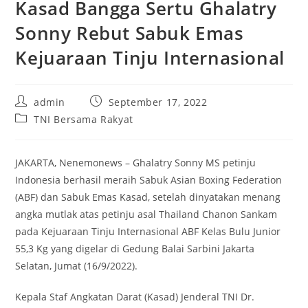
Kasad Bangga Sertu Ghalatry
Sonny Rebut Sabuk Emas
Kejuaraan Tinju Internasional
Post
Post
admin
September 17, 2022
author:
published:
Post
TNI Bersama Rakyat
category:
JAKARTA, Nenemonews – Ghalatry Sonny MS petinju
Indonesia berhasil meraih Sabuk Asian Boxing Federation
(ABF) dan Sabuk Emas Kasad, setelah dinyatakan menang
angka mutlak atas petinju asal Thailand Chanon Sankam
pada Kejuaraan Tinju Internasional ABF Kelas Bulu Junior
55,3 Kg yang digelar di Gedung Balai Sarbini Jakarta
Selatan, Jumat (16/9/2022).
Kepala Staf Angkatan Darat (Kasad) Jenderal TNI Dr.