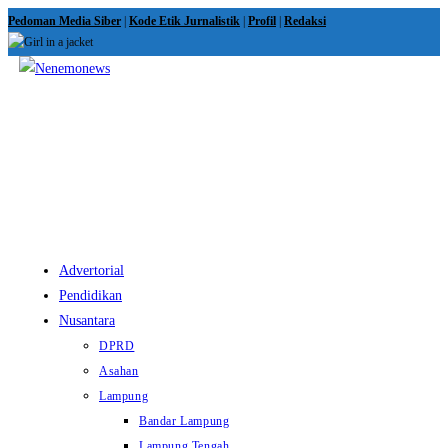
Skip
Pedoman Media Siber
|
Kode Etik Jurnalistik
|
Profil
|
Redaksi
to
content
View
website
Menu
Advertorial
Pendidikan
Nusantara
DPRD
Asahan
Lampung
Bandar Lampung
Lampung Tengah