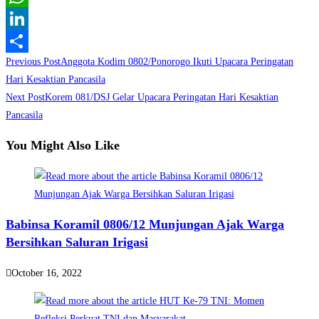
WhatsApp
LinkedIn
Read
Previous Post
Anggota Kodim 0802/Ponorogo Ikuti Upacara Peringatan
Share
more
Hari Kesaktian Pancasila
Next Post
Korem 081/DSJ Gelar Upacara Peringatan Hari Kesaktian
articles
Pancasila
You Might Also Like
Babinsa Koramil 0806/12 Munjungan Ajak Warga
Bersihkan Saluran Irigasi
October 16, 2022