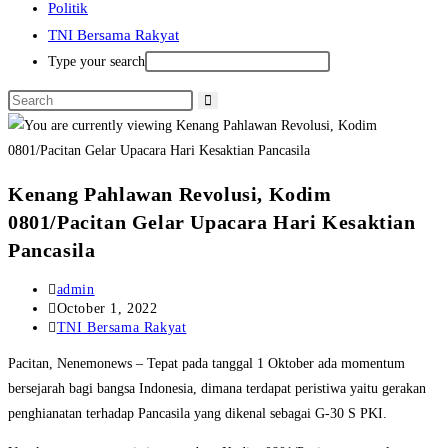
Politik
TNI Bersama Rakyat
Type your search
Kenang Pahlawan Revolusi, Kodim
0801/Pacitan Gelar Upacara Hari Kesaktian
Pancasila
Post
admin
author:
Post
October 1, 2022
published:
Post
TNI Bersama Rakyat
category:
Pacitan, Nenemonews – Tepat pada tanggal 1 Oktober ada momentum
bersejarah bagi bangsa Indonesia, dimana terdapat peristiwa yaitu gerakan
penghianatan terhadap Pancasila yang dikenal sebagai G-30 S PKI.