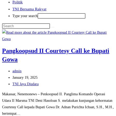
Politik
TNI Bersama Rakyat
Type your search
Pangkoopsud II Courtesy Call ke Bupati
Gowa
Post
admin
author:
Post
January 19, 2025
published:
Post
TNI Jaya Diudara
category:
Makassar, Nenemonews – Penkoopsud II. Panglima Komando Operasi
Udara II Marsma TNI Deni Hasoloan S. melakukan kunjungan kehormatan
Courtessy Call kepada Bupati Gowa Dr. Adnan Purichta Ichsan, S.H., M.H.,
bertempat…