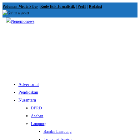
Skip
Pedoman Media Siber
|
Kode Etik Jurnalistik
|
Profil
|
Redaksi
to
content
View
website
Menu
Advertorial
Pendidikan
Nusantara
DPRD
Asahan
Lampung
Bandar Lampung
Lampung Tengah