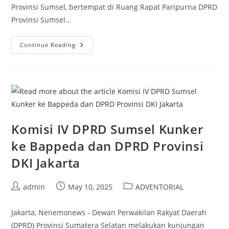
Provinsi Sumsel, bertempat di Ruang Rapat Paripurna DPRD
Provinsi Sumsel…
DPRD
Continue Reading
Sumsel
Gelar
Sidang
Paripurna
Istimewa,Hari
Jadi
Ke-
79
Provinsi
Sumsel
Komisi IV DPRD Sumsel Kunker
ke Bappeda dan DPRD Provinsi
DKI Jakarta
Post
Post
Post
admin
May 10, 2025
ADVENTORIAL
author:
published:
category:
Jakarta, Nenemonews - Dewan Perwakilan Rakyat Daerah
(DPRD) Provinsi Sumatera Selatan melakukan kunjungan