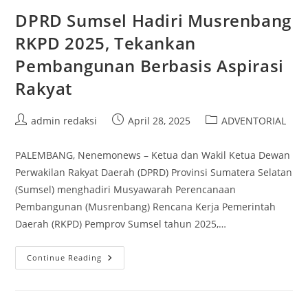
DPRD Sumsel Hadiri Musrenbang
RKPD 2025, Tekankan
Pembangunan Berbasis Aspirasi
Rakyat
Post
Post
Post
admin redaksi
April 28, 2025
ADVENTORIAL
author:
published:
category:
PALEMBANG, Nenemonews – Ketua dan Wakil Ketua Dewan
Perwakilan Rakyat Daerah (DPRD) Provinsi Sumatera Selatan
(Sumsel) menghadiri Musyawarah Perencanaan
Pembangunan (Musrenbang) Rencana Kerja Pemerintah
Daerah (RKPD) Pemprov Sumsel tahun 2025,…
DPRD
Continue Reading
Sumsel
Hadiri
Musrenbang
RKPD
2025,