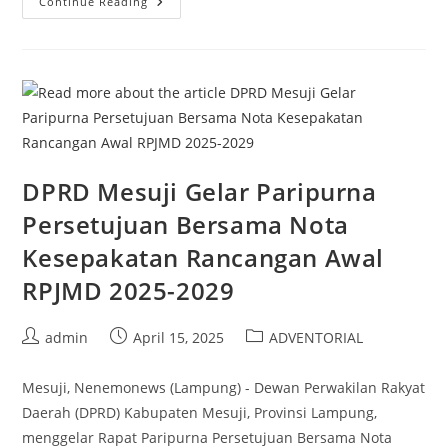
Ketua
Continue Reading
DPRD
Sumsel
Terima
Audiensi
DPD
APDESI
DPRD Mesuji Gelar Paripurna
Persetujuan Bersama Nota
Kesepakatan Rancangan Awal
RPJMD 2025-2029
Post
Post
Post
admin
April 15, 2025
ADVENTORIAL
author:
published:
category:
Mesuji, Nenemonews (Lampung) - Dewan Perwakilan Rakyat
Daerah (DPRD) Kabupaten Mesuji, Provinsi Lampung,
menggelar Rapat Paripurna Persetujuan Bersama Nota