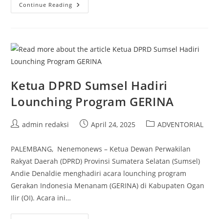
DPRD
Continue Reading
Sumsel
Sampaikan
Rekomendasi
LKPJ
Gubernur
2024
Pada
Rapat
Paripurna
Ketua DPRD Sumsel Hadiri
Lounching Program GERINA
Post
Post
Post
admin redaksi
April 24, 2025
ADVENTORIAL
author:
published:
category:
PALEMBANG, Nenemonews – Ketua Dewan Perwakilan
Rakyat Daerah (DPRD) Provinsi Sumatera Selatan (Sumsel)
Andie Denaldie menghadiri acara lounching program
Gerakan Indonesia Menanam (GERINA) di Kabupaten Ogan
Ilir (OI). Acara ini…