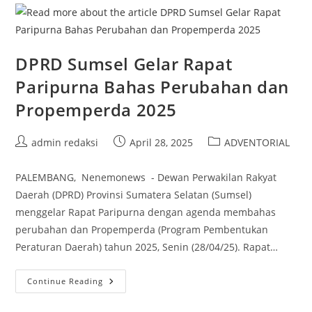
Tekankan
Pembangunan
Berbasis
Aspirasi
Rakyat
DPRD Sumsel Gelar Rapat
Paripurna Bahas Perubahan dan
Propemperda 2025
Post
Post
Post
admin redaksi
April 28, 2025
ADVENTORIAL
author:
published:
category:
PALEMBANG, Nenemonews - Dewan Perwakilan Rakyat
Daerah (DPRD) Provinsi Sumatera Selatan (Sumsel)
menggelar Rapat Paripurna dengan agenda membahas
perubahan dan Propemperda (Program Pembentukan
Peraturan Daerah) tahun 2025, Senin (28/04/25). Rapat…
DPRD
Continue Reading
Sumsel
Gelar
Rapat