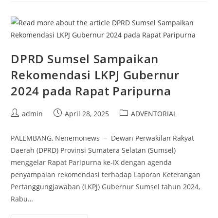
Paripurna
Bahas
Perubahan
Dan
Propemperda
2025
DPRD Sumsel Sampaikan
Rekomendasi LKPJ Gubernur
2024 pada Rapat Paripurna
Post
Post
Post
admin
April 28, 2025
ADVENTORIAL
author:
published:
category:
PALEMBANG, Nenemonews – Dewan Perwakilan Rakyat
Daerah (DPRD) Provinsi Sumatera Selatan (Sumsel)
menggelar Rapat Paripurna ke-IX dengan agenda
penyampaian rekomendasi terhadap Laporan Keterangan
Pertanggungjawaban (LKPJ) Gubernur Sumsel tahun 2024,
Rabu…