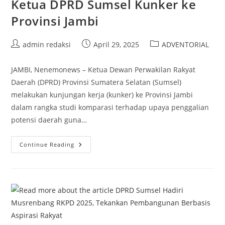
Ketua DPRD Sumsel Kunker ke
Provinsi Jambi
Post
Post
Post
admin redaksi
April 29, 2025
ADVENTORIAL
author:
published:
category:
JAMBI, Nenemonews – Ketua Dewan Perwakilan Rakyat
Daerah (DPRD) Provinsi Sumatera Selatan (Sumsel)
melakukan kunjungan kerja (kunker) ke Provinsi Jambi
dalam rangka studi komparasi terhadap upaya penggalian
potensi daerah guna…
Ketua
Continue Reading
DPRD
Sumsel
Kunker
Ke
Provinsi
Jambi