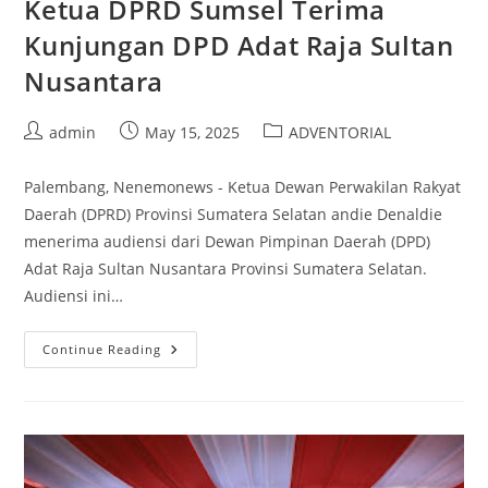
Ketua DPRD Sumsel Terima
Kunjungan DPD Adat Raja Sultan
Nusantara
Post
Post
Post
admin
May 15, 2025
ADVENTORIAL
author:
published:
category:
Palembang, Nenemonews - Ketua Dewan Perwakilan Rakyat
Daerah (DPRD) Provinsi Sumatera Selatan andie Denaldie
menerima audiensi dari Dewan Pimpinan Daerah (DPD)
Adat Raja Sultan Nusantara Provinsi Sumatera Selatan.
Audiensi ini…
Ketua
Continue Reading
DPRD
Sumsel
Terima
Kunjungan
DPD
Adat
Raja
Sultan
Nusantara