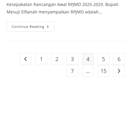
Kesepakatan Rancangan Awal RPJMD 2025-2029. Bupati
Mesuji Elfianah menyampaikan RPJMD adalah…
DPRD
Continue Reading
Mesuji
Gelar
Paripurna
Persetujuan
Bersama
Nota
Kesepakatan
1
2
3
4
5
6
Go to the previous page
Rancangan
Awal
RPJMD
7
…
15
Go to t
2025-
2029