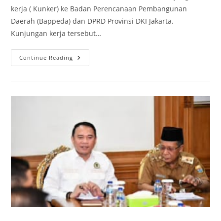
kerja ( Kunker) ke Badan Perencanaan Pembangunan
Daerah (Bappeda) dan DPRD Provinsi DKI Jakarta.
Kunjungan kerja tersebut…
Komisi
Continue Reading
IV
DPRD
Sumsel
Kunker
Ke
Bappeda
Dan
DPRD
Provinsi
DKI
Jakarta