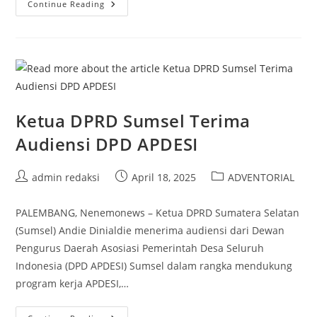
Ketua
Continue Reading
DPRD
Sumsel
Hadiri
Lounching
Program
GERINA
Ketua DPRD Sumsel Terima
Audiensi DPD APDESI
Post
Post
Post
admin redaksi
April 18, 2025
ADVENTORIAL
author:
published:
category:
PALEMBANG, Nenemonews – Ketua DPRD Sumatera Selatan
(Sumsel) Andie Dinialdie menerima audiensi dari Dewan
Pengurus Daerah Asosiasi Pemerintah Desa Seluruh
Indonesia (DPD APDESI) Sumsel dalam rangka mendukung
program kerja APDESI,…