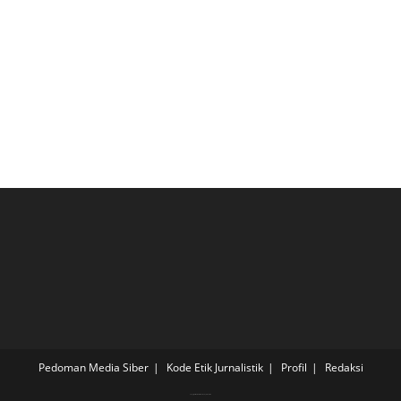
Pedoman Media Siber
Kode Etik Jurnalistik
Profil
Redaksi
Copyright - WordPress Theme by OceanWP