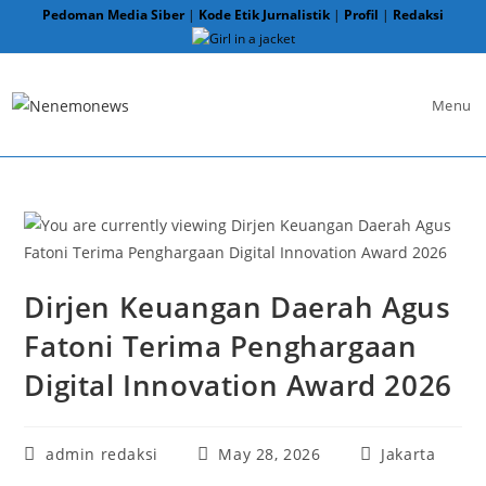
Skip
Pedoman Media Siber
|
Kode Etik Jurnalistik
|
Profil
|
Redaksi
to
content
Menu
Dirjen Keuangan Daerah Agus
Fatoni Terima Penghargaan
Digital Innovation Award 2026
Post
Post
Post
admin redaksi
May 28, 2026
Jakarta
author:
published:
category: