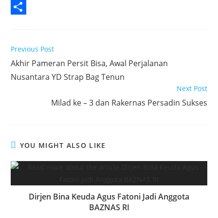
e
i
h
L
b
t
a
i
S
o
t
t
n
h
Read
Previous Post
o
e
s
k
a
more
Akhir Pameran Persit Bisa, Awal Perjalanan
articles
k
r
A
e
r
Nusantara YD Strap Bag Tenun
p
d
e
Next Post
p
I
Milad ke – 3 dan Rakernas Persadin Sukses
n
YOU MIGHT ALSO LIKE
Dirjen Bina Keuda Agus Fatoni Jadi Anggota
BAZNAS RI