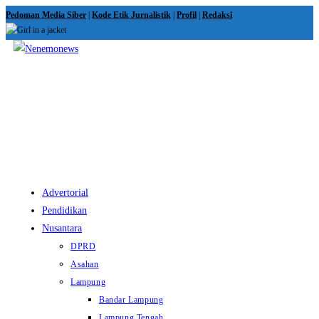
Skip
Pedoman Media Siber
|
Kode Etik Jurnalistik
|
Profil
|
Redaksi
to
content
View
website
Menu
Advertorial
Pendidikan
Nusantara
DPRD
Asahan
Lampung
Bandar Lampung
Lampung Tengah