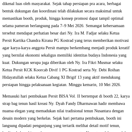
dikenal luas oleh masyarakat. Sejak tahap persiapan pra acara, berbagai
bentuk dukungan dan koordinasi telah dilakukan secara maksimal untuk
memastikan booth, produk, hingga konsep promosi dapat tampil optimal
selama pameran berlangsung pada 7–9 Mei 2026. Semangat kebersamaan
tersebut mendapat perhatian besar dari Ny. Ira M. Fadjar selaku Ketua
Persit Kartika Chandra Kirana PG Kostrad yang terus memberikan motivasi
agar karya-karya anggota Persit mampu berkembang menjadi produk kreatif
yang bernilai ekonomi sekaligus memiliki identitas budaya Indonesia yang
kuat. Dukungan serupa juga diberikan oleh Ny. Ira Fikri Musmar selaku
Ketua Persit KCK Koorcab Divif 1 PG Kostrad serta Ny. Debi Roihan
Hidayatullah selaku Ketua Cabang XI Brigif 13 yang aktif mendukung
persiapan hingga pelaksanaan kegiatan. Minggu kemarin, 10 Mei 2026.
Memasuki hari pembukaan Persit BISA Vol. II bertempat di booth 22, karya
strap bag tenun hasil kreasi Ny. Dyah Fandy Dharmawan hadir membawa
nuansa elegan yang memadukan nilai tradisional tenun Nusantara dengan
desain modern yang berkelas. Sejak hari pertama pembukaan, booth ini
langsung dipadati pengunjung yang tertarik melihat detail motif tenun,