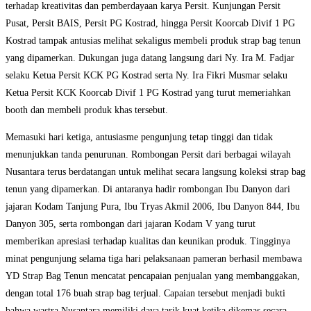
terhadap kreativitas dan pemberdayaan karya Persit. Kunjungan Persit
Pusat, Persit BAIS, Persit PG Kostrad, hingga Persit Koorcab Divif 1 PG
Kostrad tampak antusias melihat sekaligus membeli produk strap bag tenun
yang dipamerkan. Dukungan juga datang langsung dari Ny. Ira M. Fadjar
selaku Ketua Persit KCK PG Kostrad serta Ny. Ira Fikri Musmar selaku
Ketua Persit KCK Koorcab Divif 1 PG Kostrad yang turut memeriahkan
booth dan membeli produk khas tersebut.
Memasuki hari ketiga, antusiasme pengunjung tetap tinggi dan tidak
menunjukkan tanda penurunan. Rombongan Persit dari berbagai wilayah
Nusantara terus berdatangan untuk melihat secara langsung koleksi strap bag
tenun yang dipamerkan. Di antaranya hadir rombongan Ibu Danyon dari
jajaran Kodam Tanjung Pura, Ibu Tryas Akmil 2006, Ibu Danyon 844, Ibu
Danyon 305, serta rombongan dari jajaran Kodam V yang turut
memberikan apresiasi terhadap kualitas dan keunikan produk. Tingginya
minat pengunjung selama tiga hari pelaksanaan pameran berhasil membawa
YD Strap Bag Tenun mencatat pencapaian penjualan yang membanggakan,
dengan total 176 buah strap bag terjual. Capaian tersebut menjadi bukti
bahwa wastra Nusantara memiliki daya tarik kuat ketika dikemas secara