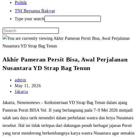
Politik
TNI Bersama Rakyat
Type your search
Akhir Pameran Persit Bisa, Awal Perjalanan
Nusantara YD Strap Bag Tenun
Post
admin
author:
Post
May 11, 2026
published:
Post
Jakarta
category:
Jakarta, Nenemonews – Keikutsertaan YD Strap Bag Tenun dalam ajang
Pameran Persit BISA Vol. II yang berlangsung pada 7–9 Mei 2026 menjadi
salah satu daya tarik tersendiri dalam perhelatan wastra dan kriya Nusantara
tersebut. Hal ini tidak terlepas dari dukungan penuh berbagai jajaran Persit
yang turut mendorong berkembangnya karya wastra Nusantara agar semakin