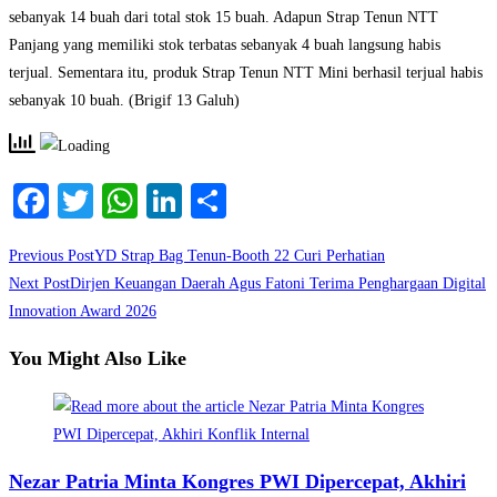
sebanyak 14 buah dari total stok 15 buah. Adapun Strap Tenun NTT
Panjang yang memiliki stok terbatas sebanyak 4 buah langsung habis
terjual. Sementara itu, produk Strap Tenun NTT Mini berhasil terjual habis
sebanyak 10 buah. (Brigif 13 Galuh)
Facebook
Twitter
WhatsApp
LinkedIn
Share
Read
Previous Post
YD Strap Bag Tenun-Booth 22 Curi Perhatian
more
Next Post
Dirjen Keuangan Daerah Agus Fatoni Terima Penghargaan Digital
Innovation Award 2026
articles
You Might Also Like
Nezar Patria Minta Kongres PWI Dipercepat, Akhiri