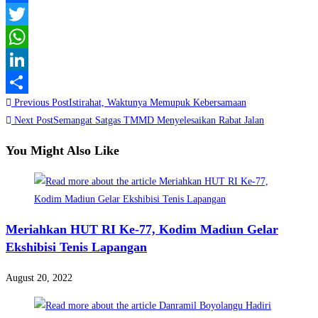
Facebook
Twitter
WhatsApp
LinkedIn
Read
Previous Post
Istirahat, Waktunya Memupuk Kebersamaan
Share
more
Next Post
Semangat Satgas TMMD Menyelesaikan Rabat Jalan
articles
You Might Also Like
Meriahkan HUT RI Ke-77, Kodim Madiun Gelar
Ekshibisi Tenis Lapangan
August 20, 2022