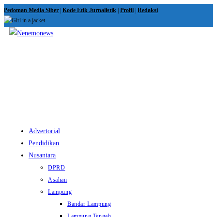
Skip
Pedoman Media Siber
|
Kode Etik Jurnalistik
|
Profil
|
Redaksi
to
content
View
website
Menu
Advertorial
Pendidikan
Nusantara
DPRD
Asahan
Lampung
Bandar Lampung
Lampung Tengah