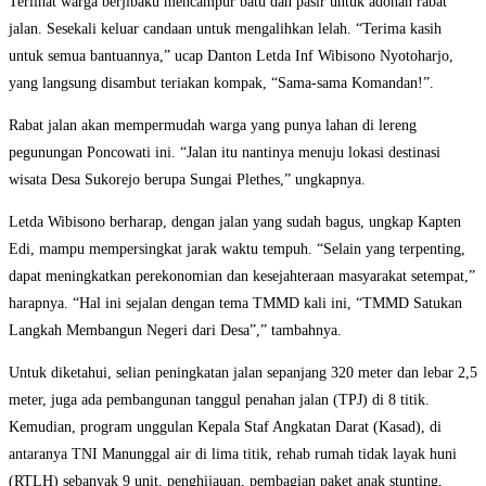
Terlihat warga berjibaku mencampur batu dan pasir untuk adonan rabat
jalan. Sesekali keluar candaan untuk mengalihkan lelah. “Terima kasih
untuk semua bantuannya,” ucap Danton Letda Inf Wibisono Nyotoharjo,
yang langsung disambut teriakan kompak, “Sama-sama Komandan!”.
Rabat jalan akan mempermudah warga yang punya lahan di lereng
pegunungan Poncowati ini. “Jalan itu nantinya menuju lokasi destinasi
wisata Desa Sukorejo berupa Sungai Plethes,” ungkapnya.
Letda Wibisono berharap, dengan jalan yang sudah bagus, ungkap Kapten
Edi, mampu mempersingkat jarak waktu tempuh. “Selain yang terpenting,
dapat meningkatkan perekonomian dan kesejahteraan masyarakat setempat,”
harapnya. “Hal ini sejalan dengan tema TMMD kali ini, “TMMD Satukan
Langkah Membangun Negeri dari Desa”,” tambahnya.
Untuk diketahui, selian peningkatan jalan sepanjang 320 meter dan lebar 2,5
meter, juga ada pembangunan tanggul penahan jalan (TPJ) di 8 titik.
Kemudian, program unggulan Kepala Staf Angkatan Darat (Kasad), di
antaranya TNI Manunggal air di lima titik, rehab rumah tidak layak huni
(RTLH) sebanyak 9 unit, penghijauan, pembagian paket anak stunting,