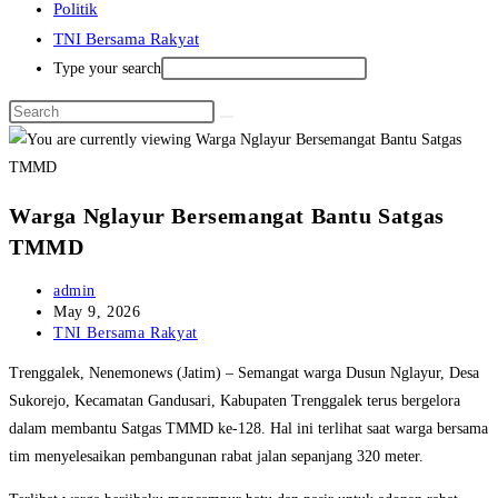
Politik
TNI Bersama Rakyat
Type your search
Warga Nglayur Bersemangat Bantu Satgas
TMMD
Post
admin
author:
Post
May 9, 2026
published:
Post
TNI Bersama Rakyat
category:
Trenggalek, Nenemonews (Jatim) – Semangat warga Dusun Nglayur, Desa
Sukorejo, Kecamatan Gandusari, Kabupaten Trenggalek terus bergelora
dalam membantu Satgas TMMD ke-128. Hal ini terlihat saat warga bersama
tim menyelesaikan pembangunan rabat jalan sepanjang 320 meter.