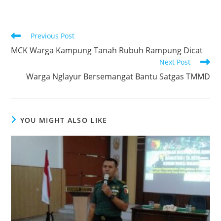
c
itt
at
k
ar
e
er
s
e
e
Read
Previous Post
b
A
dI
more
MCK Warga Kampung Tanah Rubuh Rampung Dicat
articles
o
p
n
Next Post
o
p
Warga Nglayur Bersemangat Bantu Satgas TMMD
k
YOU MIGHT ALSO LIKE