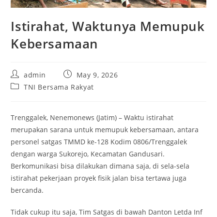
Istirahat, Waktunya Memupuk
Kebersamaan
Post
Post
admin
May 9, 2026
author:
published:
Post
TNI Bersama Rakyat
category:
Trenggalek, Nenemonews (Jatim) – Waktu istirahat
merupakan sarana untuk memupuk kebersamaan, antara
personel satgas TMMD ke-128 Kodim 0806/Trenggalek
dengan warga Sukorejo, Kecamatan Gandusari.
Berkomunikasi bisa dilakukan dimana saja, di sela-sela
istirahat pekerjaan proyek fisik jalan bisa tertawa juga
bercanda.
Tidak cukup itu saja, Tim Satgas di bawah Danton Letda Inf