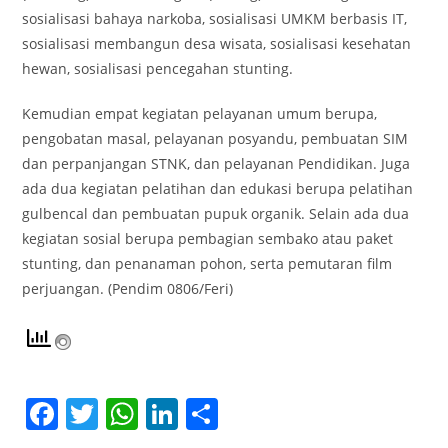
sosialisasi bahaya narkoba, sosialisasi UMKM berbasis IT,
sosialisasi membangun desa wisata, sosialisasi kesehatan
hewan, sosialisasi pencegahan stunting.
Kemudian empat kegiatan pelayanan umum berupa,
pengobatan masal, pelayanan posyandu, pembuatan SIM
dan perpanjangan STNK, dan pelayanan Pendidikan. Juga
ada dua kegiatan pelatihan dan edukasi berupa pelatihan
gulbencal dan pembuatan pupuk organik. Selain ada dua
kegiatan sosial berupa pembagian sembako atau paket
stunting, dan penanaman pohon, serta pemutaran film
perjuangan. (Pendim 0806/Feri)
F
T
W
Li
S
a
w
h
n
h