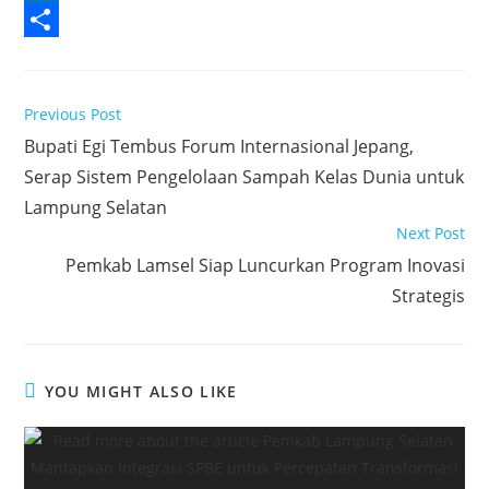
e
i
h
L
b
t
a
i
S
o
t
t
n
h
Read
Previous Post
o
e
s
k
a
more
Bupati Egi Tembus Forum Internasional Jepang,
articles
k
r
A
e
r
Serap Sistem Pengelolaan Sampah Kelas Dunia untuk
p
d
e
Lampung Selatan
p
I
Next Post
n
Pemkab Lamsel Siap Luncurkan Program Inovasi
Strategis
YOU MIGHT ALSO LIKE