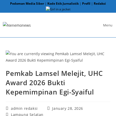
Skip
Pedoman Media Siber
|
Kode Etik Jurnalistik
|
Profil
|
Redaksi
to
content
Menu
Pemkab Lamsel Melejit, UHC
Award 2026 Bukti
Kepemimpinan Egi-Syaiful
Post
Post
admin redaksi
January 28, 2026
author:
published:
Post
Lampung Selatan