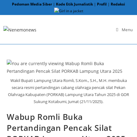
Skip
Pedoman Media Siber
|
Kode Etik Jurnalistik
|
Profil
|
Redaksi
to
content
Menu
Wakil Bupati Lampung Utara Romli, S.Kom., S.H., M.H. membuka
secara resmi pertandingan cabang olahraga pencak silat Pekan
Olahraga Kabupaten (PORKAB) Lampung Utara Tahun 2025 di GOR
Sukung Kotabumi, Jumat (21/11/2025).
Wabup Romli Buka
Pertandingan Pencak Silat