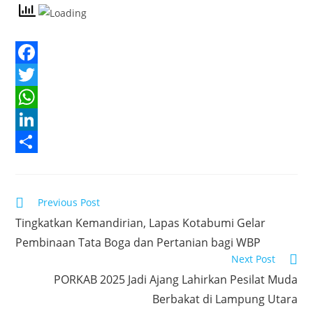
F
a
T
c
w
W
e
i
h
L
b
t
a
i
S
o
t
t
n
h
Read
Previous Post
o
e
s
k
a
more
Tingkatkan Kemandirian, Lapas Kotabumi Gelar
articles
k
r
A
e
r
Pembinaan Tata Boga dan Pertanian bagi WBP
p
d
e
Next Post
p
I
PORKAB 2025 Jadi Ajang Lahirkan Pesilat Muda
n
Berbakat di Lampung Utara