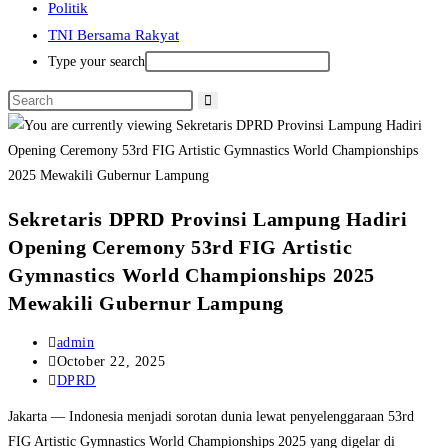
Politik
TNI Bersama Rakyat
Type your search
Sekretaris DPRD Provinsi Lampung Hadiri
Opening Ceremony 53rd FIG Artistic
Gymnastics World Championships 2025
Mewakili Gubernur Lampung
Post
admin
author:
Post
October 22, 2025
published:
Post
DPRD
category:
Jakarta — Indonesia menjadi sorotan dunia lewat penyelenggaraan 53rd
FIG Artistic Gymnastics World Championships 2025 yang digelar di