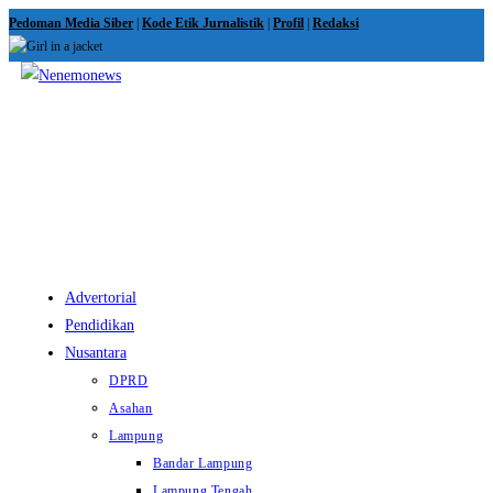
Skip
Pedoman Media Siber
|
Kode Etik Jurnalistik
|
Profil
|
Redaksi
to
content
View
website
Menu
Advertorial
Pendidikan
Nusantara
DPRD
Asahan
Lampung
Bandar Lampung
Lampung Tengah