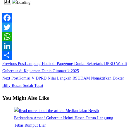
Facebook
Twitter
WhatsApp
LinkedIn
Read
Previous Post
Lampung Hadir di Panggung Dunia: Sekretaris DPRD Wakili
Share
more
Gubernur di Kejuaraan Dunia Gimnastik 2025
Next Post
Komisi V DPRD Nilai Langkah RSUDAM Nonaktifkan Dokter
articles
Billy Rosan Sudah Tepat
You Might Also Like