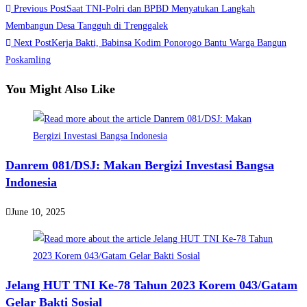
Read
Previous Post
Saat TNI-Polri dan BPBD Menyatukan Langkah
Share
more
Membangun Desa Tangguh di Trenggalek
Next Post
Kerja Bakti, Babinsa Kodim Ponorogo Bantu Warga Bangun
articles
Poskamling
You Might Also Like
Danrem 081/DSJ: Makan Bergizi Investasi Bangsa
Indonesia
June 10, 2025
Jelang HUT TNI Ke-78 Tahun 2023 Korem 043/Gatam
Gelar Bakti Sosial