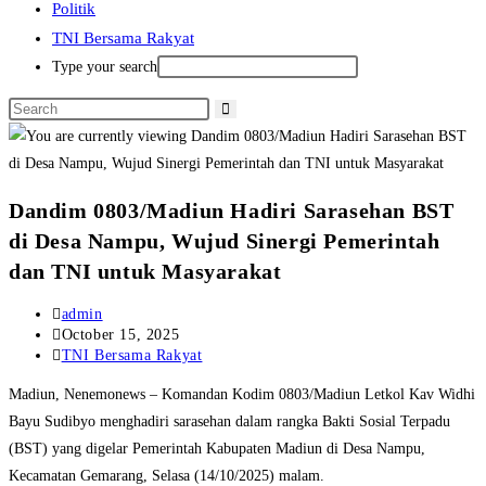
Politik
TNI Bersama Rakyat
Type your search
Dandim 0803/Madiun Hadiri Sarasehan BST
di Desa Nampu, Wujud Sinergi Pemerintah
dan TNI untuk Masyarakat
Post
admin
author:
Post
October 15, 2025
published:
Post
TNI Bersama Rakyat
category:
Madiun, Nenemonews – Komandan Kodim 0803/Madiun Letkol Kav Widhi
Bayu Sudibyo menghadiri sarasehan dalam rangka Bakti Sosial Terpadu
(BST) yang digelar Pemerintah Kabupaten Madiun di Desa Nampu,
Kecamatan Gemarang, Selasa (14/10/2025) malam.