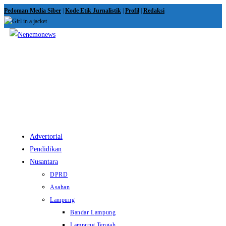
Skip
Pedoman Media Siber
|
Kode Etik Jurnalistik
|
Profil
|
Redaksi
to
content
View
website
Menu
Advertorial
Pendidikan
Nusantara
DPRD
Asahan
Lampung
Bandar Lampung
Lampung Tengah