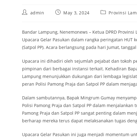
Post
Post
Post
admin
May 3, 2024
Provinsi La
author:
published:
category:
Bandar Lampung, Nenemonews – Ketua DPRD Provinsi L
Upacara Gelar Pasukan dalam rangka peringatan HUT ke
(Satpol PP). Acara berlangsung pada hari Jumat, tangg
Upacara ini dihadiri oleh sejumlah pejabat dan tokoh
pimpinan dari berbagai instansi terkait. Kehadiran B
Lampung menunjukkan dukungan dari lembaga legislati
peran Polisi Pamong Praja dan Satpol PP dalam menjaga
Dalam sambutannya, Bapak Mingrum Gumay menyampaik
Polisi Pamong Praja dan Satpol PP dalam menjalankan 
Pamong Praja dan Satpol PP sangat penting dalam men
berharap mereka terus dapat melaksanakan tugas den
Upacara Gelar Pasukan ini juga menjadi momentum unt