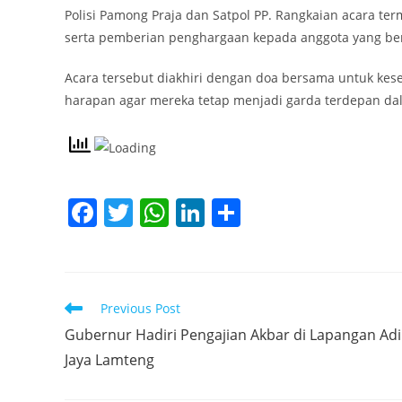
Polisi Pamong Praja dan Satpol PP. Rangkaian acara t
serta pemberian penghargaan kepada anggota yang ber
Acara tersebut diakhiri dengan doa bersama untuk kese
harapan agar mereka tetap menjadi garda terdepan da
F
T
W
Li
S
a
w
h
n
h
c
itt
at
k
ar
e
er
s
e
e
Read
Previous Post
b
A
dI
more
Gubernur Hadiri Pengajian Akbar di Lapangan Adi
articles
o
p
n
Jaya Lamteng
o
p