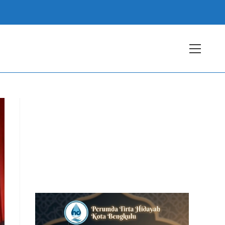
View
websit
Menu