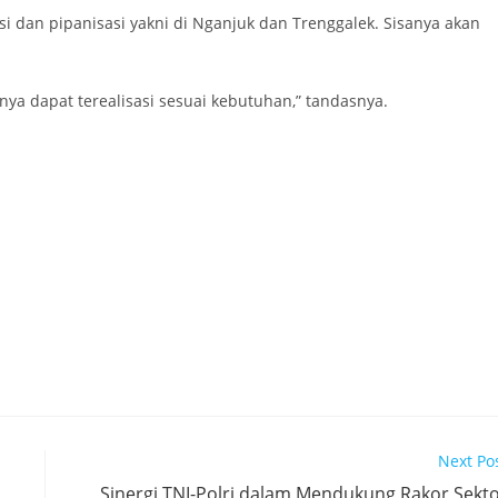
si dan pipanisasi yakni di Nganjuk dan Trenggalek. Sisanya akan
ya dapat terealisasi sesuai kebutuhan,” tandasnya.
Next Po
Sinergi TNI-Polri dalam Mendukung Rakor Sekt