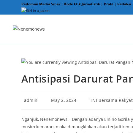
Skip
Pedoman Media Siber
|
Kode Etik Jurnalistik
|
Profil
|
Redaksi
to
content
Antisipasi Darurat Pa
Post
Post
Post
admin
May 2, 2024
TNI Bersama Rakyat
author:
published:
category:
Nganjuk, Nenemonews – Dengan adanya Elnino Gorila y
musim kemarau, maka dimungkinkan akan terjadi kemar