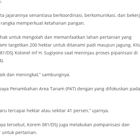
.
ta jajarannya senantiasa berkoordinasi, berkomunikasi, dan beker
 rangka memperkuat ketahanan pangan.
 pihak untuk mengolah dan memanfaatkan lahan pertanian yang
ami targetkan 200 hektar untuk ditanami padi maupun jagung. Kit
081/DSJ Kolonel Inf H. Sugiyono saat meninjau proses pipanisasi di
).
 baik dan meningkat,” sambungnya.
n upaya Penambahan Area Tanam (PAT) dengan yang difokuskan pad
ru tercapai hektar atau sekitar 41 persen,” ujarnya.
a tersebut, Korem 081/DSJ juga melakukan pompanisasi dan
 untuk pertanian.