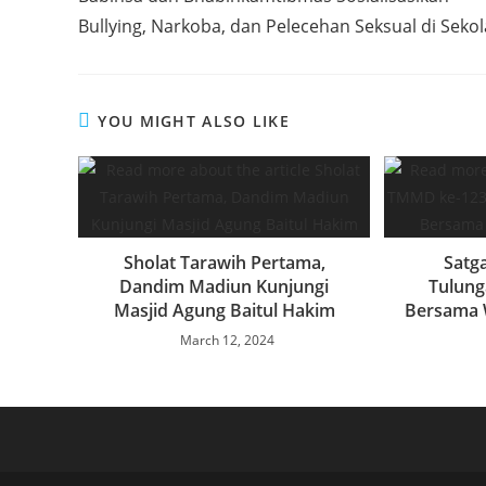
articles
k
r
A
e
r
Bullying, Narkoba, dan Pelecehan Seksual di Seko
p
d
e
p
I
n
YOU MIGHT ALSO LIKE
Sholat Tarawih Pertama,
Satg
Dandim Madiun Kunjungi
Tulung
Masjid Agung Baitul Hakim
Bersama 
March 12, 2024