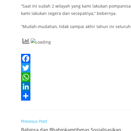
“Saat ini sudah 2 wilayah yang kami lakukan pompanisa
kami lakukan segera dan secepatnya,” bebernya.
“Mudah-mudahan, tidak sampai akhir tahun ini seluruhn
F
a
T
c
w
W
e
i
h
L
b
t
a
i
S
o
t
t
n
h
Read
Previous Post
o
e
s
k
a
more
Babinsa dan Bhabinkamtibmas Sosialisasikan