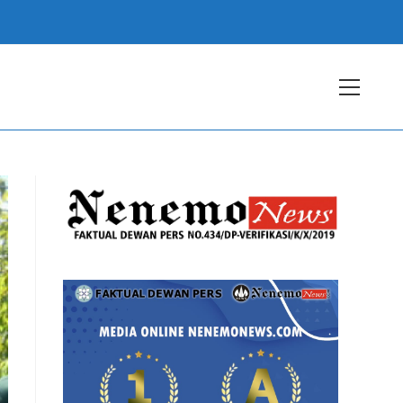
View
websit
Menu