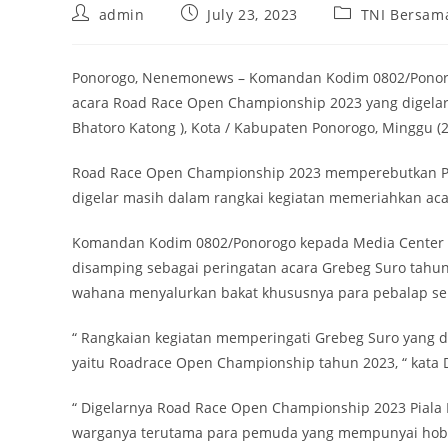
Post
Post
Post
admin
July 23, 2023
TNI Bersam
author:
published:
category:
Ponorogo, Nenemonews – Komandan Kodim 0802/Ponorogo,
acara Road Race Open Championship 2023 yang digelar d
Bhatoro Katong ), Kota / Kabupaten Ponorogo, Minggu (2
Road Race Open Championship 2023 memperebutkan Pial
digelar masih dalam rangkai kegiatan memeriahkan aca
Komandan Kodim 0802/Ponorogo kepada Media Center 0
disamping sebagai peringatan acara Grebeg Suro tahu
wahana menyalurkan bakat khususnya para pebalap se
“ Rangkaian kegiatan memperingati Grebeg Suro yang di
yaitu Roadrace Open Championship tahun 2023, “ kata
“ Digelarnya Road Race Open Championship 2023 Piala 
warganya terutama para pemuda yang mempunyai hobi p