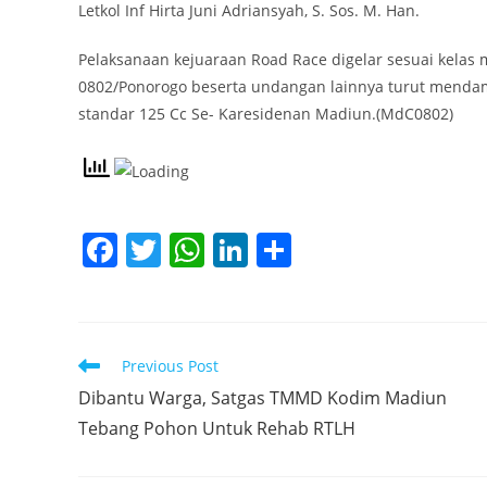
Letkol Inf Hirta Juni Adriansyah, S. Sos. M. Han.
Pelaksanaan kejuaraan Road Race digelar sesuai kela
0802/Ponorogo beserta undangan lainnya turut mendamp
standar 125 Cc Se- Karesidenan Madiun.(MdC0802)
F
T
W
Li
S
a
w
h
n
h
c
itt
at
k
ar
e
er
s
e
e
Read
Previous Post
b
A
dI
more
Dibantu Warga, Satgas TMMD Kodim Madiun
articles
o
p
n
Tebang Pohon Untuk Rehab RTLH
o
p