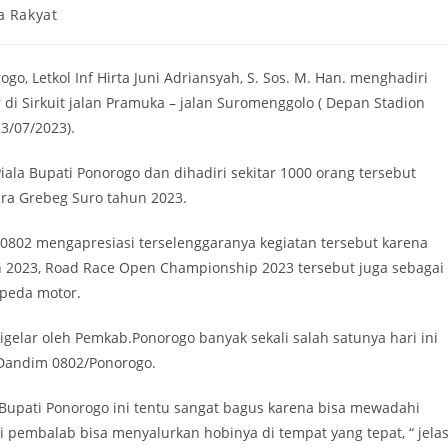
a Rakyat
 Letkol Inf Hirta Juni Adriansyah, S. Sos. M. Han. menghadiri
i Sirkuit jalan Pramuka – jalan Suromenggolo ( Depan Stadion
3/07/2023).
a Bupati Ponorogo dan dihadiri sekitar 1000 orang tersebut
ra Grebeg Suro tahun 2023.
802 mengapresiasi terselenggaranya kegiatan tersebut karena
n 2023, Road Race Open Championship 2023 tersebut juga sebagai
peda motor.
gelar oleh Pemkab.Ponorogo banyak sekali salah satunya hari ini
 Dandim 0802/Ponorogo.
Bupati Ponorogo ini tentu sangat bagus karena bisa mewadahi
embalab bisa menyalurkan hobinya di tempat yang tepat, “ jela