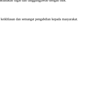
aksanakan tugas dan tanggungjawab dengan baik.
n keikhlasan dan semangat pengabdian kepada masyarakat.