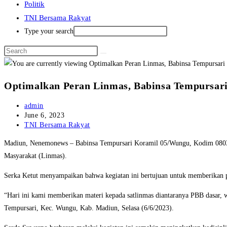
Politik
TNI Bersama Rakyat
Type your search
Optimalkan Peran Linmas, Babinsa Tempursari
Post
admin
author:
Post
June 6, 2023
published:
Post
TNI Bersama Rakyat
category:
Madiun, Nenemonews – Babinsa Tempursari Koramil 05/Wungu, Kodim 0803
Masyarakat (Linmas).
Serka Ketut menyampaikan bahwa kegiatan ini bertujuan untuk memberikan 
“Hari ini kami memberikan materi kepada satlinmas diantaranya PBB dasar, 
Tempursari, Kec. Wungu, Kab. Madiun, Selasa (6/6/2023).