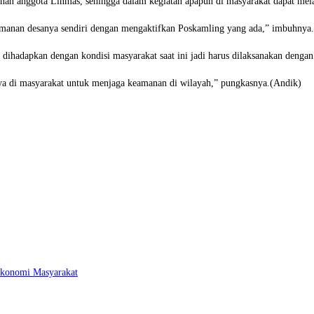
inan anggota Linmas, sehingga dalam kegiatan apapun di masyarakat dapat mel
amanan desanya sendiri dengan mengaktifkan Poskamling yang ada,” imbuhnya.
dihadapkan dengan kondisi masyarakat saat ini jadi harus dilaksanakan denga
ya di masyarakat untuk menjaga keamanan di wilayah,” pungkasnya.(Andik)
Ekonomi Masyarakat