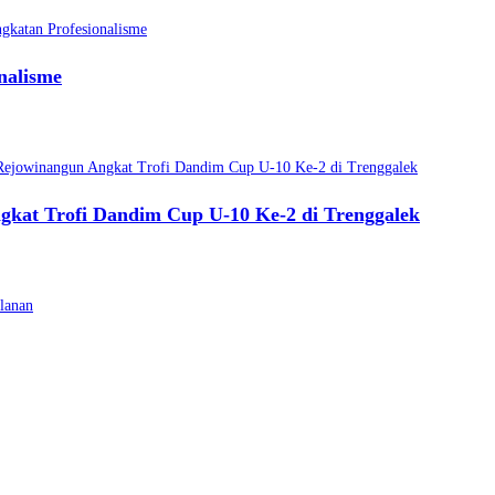
nalisme
kat Trofi Dandim Cup U-10 Ke-2 di Trenggalek