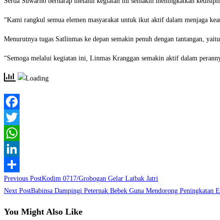
Serda Suwarno berharap melalui kegiatan ini semakin meningkatkan kedisipl
“Kami rangkul semua elemen masyarakat untuk ikut aktif dalam menjaga ke
Menurutnya tugas Satlinmas ke depan semakin penuh dengan tantangan, yaitu 
“Semoga melalui kegiatan ini, Linmas Kranggan semakin aktif dalam perann
Facebook
Twitter
WhatsApp
LinkedIn
Read
Previous Post
Kodim 0717/Grobogan Gelar Latbak Jatri
Share
more
Next Post
Babinsa Dampingi Peternak Bebek Guna Mendorong Peningkatan 
articles
You Might Also Like