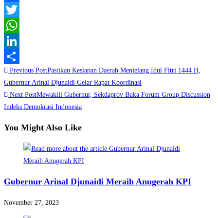
Facebook
Twitter
WhatsApp
LinkedIn
Read
Previous Post
Pastikan Kesiapan Daerah Menjelang Idul Fitri 1444 H,
Share
more
Gubernur Arinal Djunaidi Gelar Rapat Koordinasi
Next Post
Mewakili Gubernur, Sekdaprov Buka Forum Group Discussion
articles
Indeks Demokrasi Indonesia
You Might Also Like
Gubernur Arinal Djunaidi Meraih Anugerah KPI
November 27, 2023