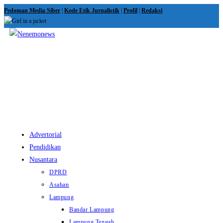
Skip
Pedoman Media Siber
|
Kode Etik Jurnalistik
|
Profil
|
Redaksi
to
content
View
website
Menu
Advertorial
Pendidikan
Nusantara
DPRD
Asahan
Lampung
Bandar Lampung
Lampung Tengah