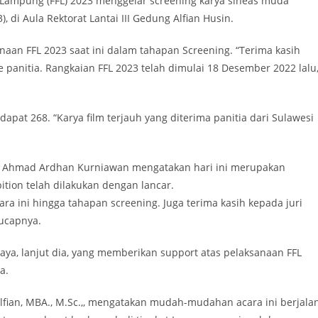
Lampung (FFL) 2023 menggelar screening karya sineas muda
, di Aula Rektorat Lantai III Gedung Alfian Husin.
aan FFL 2023 saat ini dalam tahapan Screening. “Terima kasih
 panitia. Rangkaian FFL 2023 telah dimulai 18 Desember 2022 lalu,
dapat 268. “Karya film terjauh yang diterima panitia dari Sulawesi
Ahmad Ardhan Kurniawan mengatakan hari ini merupakan
tion telah dilakukan dengan lancar.
ra ini hingga tahapan screening. Juga terima kasih kepada juri
 ucapnya.
aya, lanjut dia, yang memberikan support atas pelaksanaan FFL
a.
 Alfian, MBA., M.Sc.,, mengatakan mudah-mudahan acara ini berjala