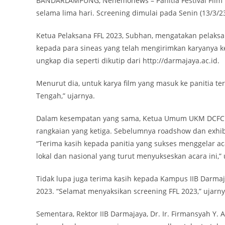
BANDARLAMPUNG, Nenemonews – Panitia Festival Film 
selama lima hari. Screening dimulai pada Senin (13/3/23)
Ketua Pelaksana FFL 2023, Subhan, mengatakan pelaksan
kepada para sineas yang telah mengirimkan karyanya ke
ungkap dia seperti dikutip dari http://darmajaya.ac.id.
Menurut dia, untuk karya film yang masuk ke panitia ter
Tengah,” ujarnya.
Dalam kesempatan yang sama, Ketua Umum UKM DCFC 
rangkaian yang ketiga. Sebelumnya roadshow dan exhibi
“Terima kasih kepada panitia yang sukses menggelar aca
lokal dan nasional yang turut menyukseskan acara ini,”
Tidak lupa juga terima kasih kepada Kampus IIB Darmaj
2023. “Selamat menyaksikan screening FFL 2023,” ujarny
Sementara, Rektor IIB Darmajaya, Dr. Ir. Firmansyah Y.