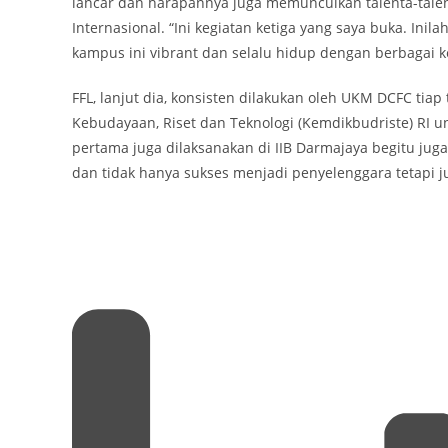
lancar dan harapannya juga memunculkan talenta-talen
Internasional. “Ini kegiatan ketiga yang saya buka. I
kampus ini vibrant dan selalu hidup dengan berbagai 
FFL, lanjut dia, konsisten dilakukan oleh UKM DCFC ti
Kebudayaan, Riset dan Teknologi (Kemdikbudriste) RI un
pertama juga dilaksanakan di IIB Darmajaya begitu ju
dan tidak hanya sukses menjadi penyelenggara tetapi jug