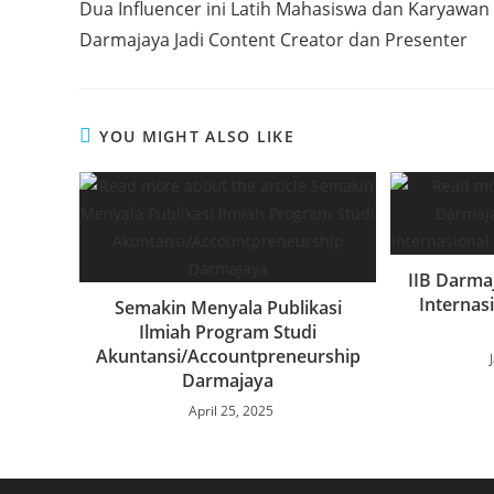
Dua Influencer ini Latih Mahasiswa dan Karyawan 
articles
k
r
A
e
r
Darmajaya Jadi Content Creator dan Presenter
p
d
e
p
I
n
YOU MIGHT ALSO LIKE
IIB Darma
Internas
Semakin Menyala Publikasi
Ilmiah Program Studi
Akuntansi/Accountpreneurship
Darmajaya
April 25, 2025