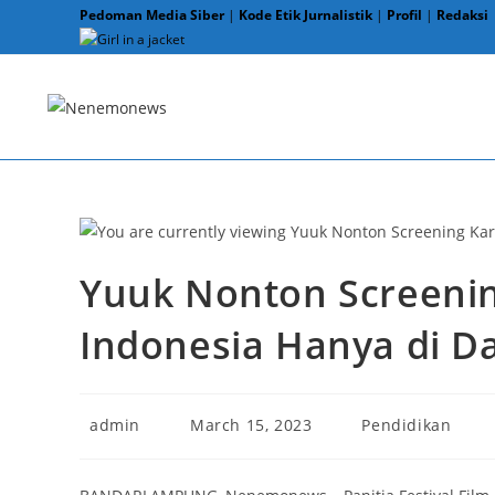
Skip
Pedoman Media Siber
|
Kode Etik Jurnalistik
|
Profil
|
Redaksi
to
content
Yuuk Nonton Screeni
Indonesia Hanya di D
Post
Post
Post
admin
March 15, 2023
Pendidikan
author:
published:
category: