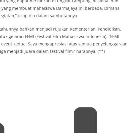
ta yang dapat berkancah di tingkat Lampung, nasional dan
nilah yang membuat mahasiswa Darmajaya ini berbeda. Dimana
kegiatan,” ucap dia dalam sambutannya.
ap tahunnya bahkan menjadi rujukan Kementerian, Pendidikan,
tuk gelaran FFMI (Festival Film Mahasiswa Indonesia). “FFMI
ga event kedua. Saya mengapresiasi atas semua penyelenggaraan
a menjadi juara dalam festival film,” harapnya. (**)