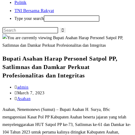
Politik
TNI Bersama Rakyat
Type your search
Bupati Asahan Harap Personel Satpol PP,
Satlimnas dan Damkar Perkuat
Profesionalitas dan Integritas
Post
admin
author:
Post
March 7, 2023
published:
Post
Asahan
category:
Asahan, Nenemonews (Sumut) – Bupati Asahan H. Surya, BSc
mengapresiasi Kasat Pol PP Kabupaten Asahan beserta jajaran yang telah
menyelenggarakan HUT Satpol PP ke-73, Satlinmas ke-61 dan Damkar ke-
104 Tahun 2023 untuk pertama kalinya ditingkat Kabupaten Asahan,