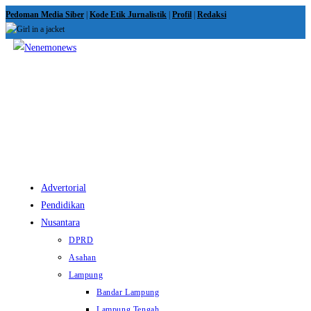
Skip
Pedoman Media Siber
|
Kode Etik Jurnalistik
|
Profil
|
Redaksi
to
content
View
website
Menu
Advertorial
Pendidikan
Nusantara
DPRD
Asahan
Lampung
Bandar Lampung
Lampung Tengah