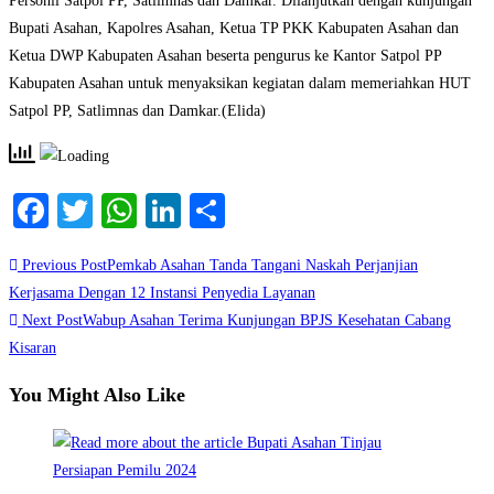
Personil Satpol PP, Satlimnas dan Damkar. Dilanjutkan dengan kunjungan
Bupati Asahan, Kapolres Asahan, Ketua TP PKK Kabupaten Asahan dan
Ketua DWP Kabupaten Asahan beserta pengurus ke Kantor Satpol PP
Kabupaten Asahan untuk menyaksikan kegiatan dalam memeriahkan HUT
Satpol PP, Satlimnas dan Damkar.(Elida)
Facebook
Twitter
WhatsApp
LinkedIn
Share
Read
Previous Post
Pemkab Asahan Tanda Tangani Naskah Perjanjian
more
Kerjasama Dengan 12 Instansi Penyedia Layanan
Next Post
Wabup Asahan Terima Kunjungan BPJS Kesehatan Cabang
articles
Kisaran
You Might Also Like