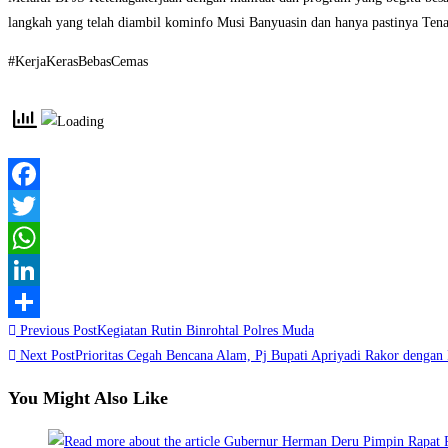
langkah yang telah diambil kominfo Musi Banyuasin dan hanya pastinya Te
#KerjaKerasBebasCemas
Facebook
Twitter
WhatsApp
LinkedIn
Read
Previous Post
Kegiatan Rutin Binrohtal Polres Muda
Share
more
Next Post
Prioritas Cegah Bencana Alam, Pj Bupati Apriyadi Rakor dengan 
articles
You Might Also Like