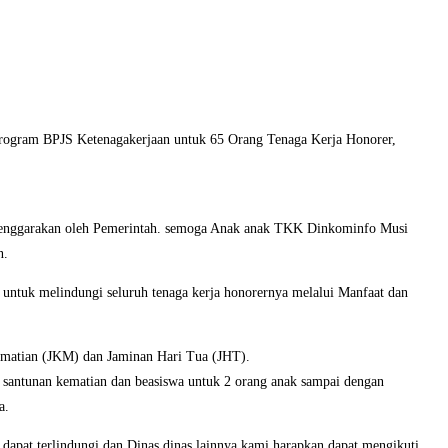
rogram BPJS Ketenagakerjaan untuk 65 Orang Tenaga Kerja Honorer,
selenggarakan oleh Pemerintah. semoga Anak anak TKK Dinkominfo Musi
n.
ntuk melindungi seluruh tenaga kerja honorernya melalui Manfaat dan
Kematian (JKM) dan Jaminan Hari Tua (JHT).
 santunan kematian dan beasiswa untuk 2 orang anak sampai dengan
a.
apat terlindungi dan Dinas dinas lainnya kami harapkan dapat mengikuti