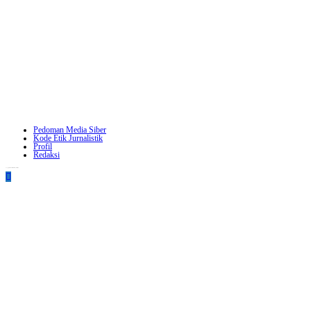
Pedoman Media Siber
Kode Etik Jurnalistik
Profil
Redaksi
Copyright - WordPress Theme by OceanWP