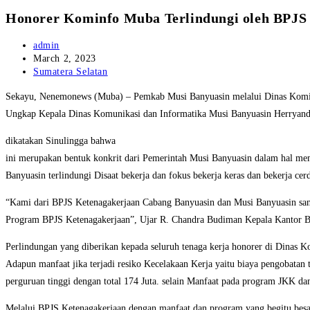
Honorer Kominfo Muba Terlindungi oleh BPJS
Post
admin
author:
Post
March 2, 2023
published:
Post
Sumatera Selatan
category:
Sekayu, Nenemonews (Muba) – Pemkab Musi Banyuasin melalui Dinas Kominf
Ungkap Kepala Dinas Komunikasi dan Informatika Musi Banyuasin Herryand
dikatakan Sinulingga bahwa
ini merupakan bentuk konkrit dari Pemerintah Musi Banyuasin dalam hal m
Banyuasin terlindungi Disaat bekerja dan fokus bekerja keras dan bekerja ce
“Kami dari BPJS Ketenagakerjaan Cabang Banyuasin dan Musi Banyuasin san
Program BPJS Ketenagakerjaan”, Ujar R. Chandra Budiman Kepala Kantor B
Perlindungan yang diberikan kepada seluruh tenaga kerja honorer di Dinas
Adapun manfaat jika terjadi resiko Kecelakaan Kerja yaitu biaya pengobata
perguruan tinggi dengan total 174 Juta. selain Manfaat pada program JKK 
Melalui BPJS Ketenagakerjaan dengan manfaat dan program yang begitu besar