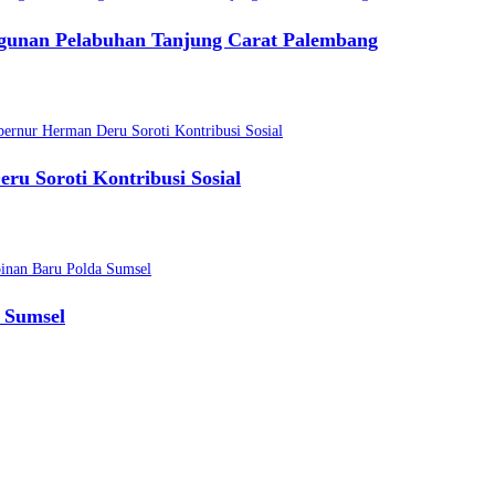
gunan Pelabuhan Tanjung Carat Palembang
 Soroti Kontribusi Sosial
 Sumsel