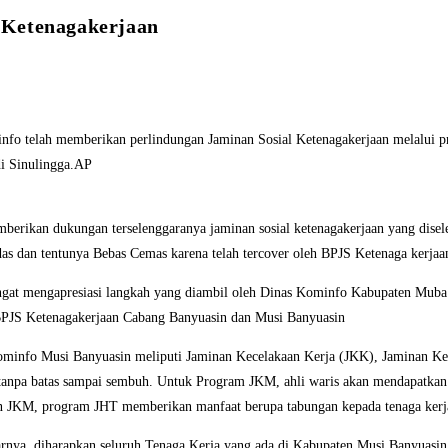
 Ketenagakerjaan
o telah memberikan perlindungan Jaminan Sosial Ketenagakerjaan melalui p
i Sinulingga.AP
emberikan dukungan terselenggaranya jaminan sosial ketenagakerjaan yang di
rdas dan tentunya Bebas Cemas karena telah tercover oleh BPJS Ketenaga kerjaa
gat mengapresiasi langkah yang diambil oleh Dinas Kominfo Kabupaten Muba u
PJS Ketenagakerjaan Cabang Banyuasin dan Musi Banyuasin
 Kominfo Musi Banyuasin meliputi Jaminan Kecelakaan Kerja (JKK), Jaminan 
n tanpa batas sampai sembuh. Untuk Program JKM, ahli waris akan mendapatkan
dan JKM, program JHT memberikan manfaat berupa tabungan kepada tenaga kerj
nya, diharapkan seluruh Tenaga Kerja yang ada di Kabupaten Musi Banyuasin d