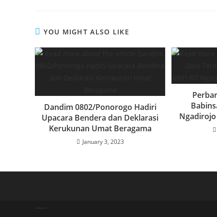
o
p
k
YOU MIGHT ALSO LIKE
Perbar
Babins
Dandim 0802/Ponorogo Hadiri
Ngadirojo
Upacara Bendera dan Deklarasi
Kerukunan Umat Beragama
January 3, 2023
Copyright - WordPress Theme by OceanWP