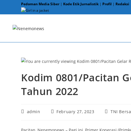
Skip
Pedoman Media Siber
|
Kode Etik Jurnalistik
|
Profil
|
Redaksi
to
content
Kodim 0801/Pacitan G
Tahun 2022
Post
Post
Post
admin
February 27, 2023
TNI Bers
author:
published:
category:
Pacitan, Nenemonews – Pagi ini, Primer Koperasi (Prim