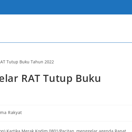
elar RAT Tutup Buku
ama Rakyat
kop) Kartika Merak Kodim 0801/Pacitan, menggelar agenda Rapat