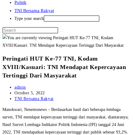
Politik
TNI Bersama Rakyat
Type your search
Peringati HUT Ke-77 TNI, Kodam
XVIII/Kasuari: TNI Mendapat Kepercayaan
Tertinggi Dari Masyarakat
Post
admin
author:
Post
October 5, 2022
published:
Post
TNI Bersama Rakyat
category:
Manokwari, Nenemonews – Berdasarkan hasil dari beberapa lembaga
survei, TNI mendapat kepercayaan tertinggi dari masyarakat, diantaranya;
Hasil Survei Lembaga Indikator Politik Indonesia (IPI) tanggal 24 Juni
2022, TNI mendapatkan kepercayaan tertinggi dari publik sebesar 93,2%.