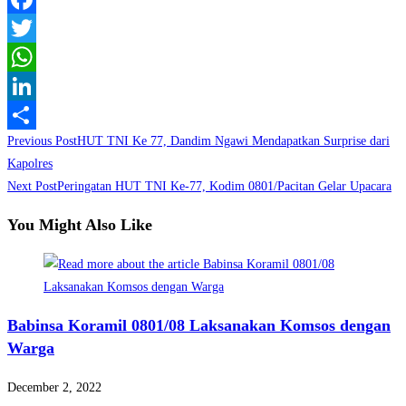
Facebook
Twitter
WhatsApp
LinkedIn
Read
Previous Post
HUT TNI Ke 77, Dandim Ngawi Mendapatkan Surprise dari
Share
more
Kapolres
Next Post
Peringatan HUT TNI Ke-77, Kodim 0801/Pacitan Gelar Upacara
articles
You Might Also Like
Babinsa Koramil 0801/08 Laksanakan Komsos dengan
Warga
December 2, 2022