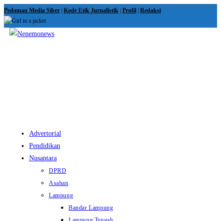
Skip
Pedoman Media Siber
|
Kode Etik Jurnalistik
|
Profil
|
Redaksi
to
content
View
website
Menu
Advertorial
Pendidikan
Nusantara
DPRD
Asahan
Lampung
Bandar Lampung
Lampung Tengah