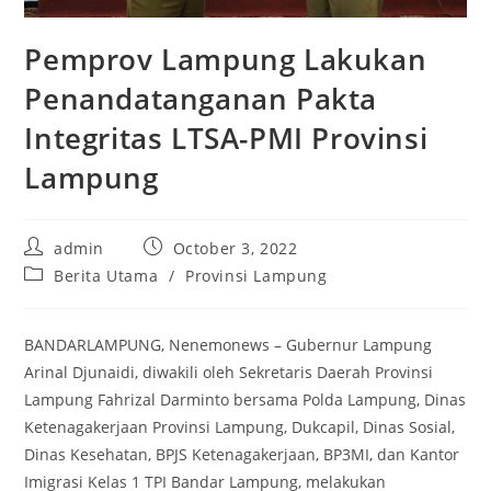
Pemprov Lampung Lakukan
Penandatanganan Pakta
Integritas LTSA-PMI Provinsi
Lampung
Post
Post
admin
October 3, 2022
author:
published:
Post
Berita Utama
/
Provinsi Lampung
category:
BANDARLAMPUNG, Nenemonews – Gubernur Lampung
Arinal Djunaidi, diwakili oleh Sekretaris Daerah Provinsi
Lampung Fahrizal Darminto bersama Polda Lampung, Dinas
Ketenagakerjaan Provinsi Lampung, Dukcapil, Dinas Sosial,
Dinas Kesehatan, BPJS Ketenagakerjaan, BP3MI, dan Kantor
Imigrasi Kelas 1 TPI Bandar Lampung, melakukan