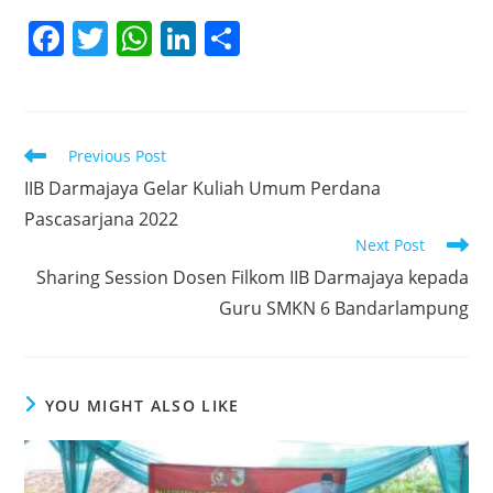
F
T
W
Li
S
a
w
h
n
h
c
itt
at
k
ar
e
er
s
e
e
Read
Previous Post
b
A
dI
more
IIB Darmajaya Gelar Kuliah Umum Perdana
articles
o
p
n
Pascasarjana 2022
o
p
Next Post
k
Sharing Session Dosen Filkom IIB Darmajaya kepada
Guru SMKN 6 Bandarlampung
YOU MIGHT ALSO LIKE