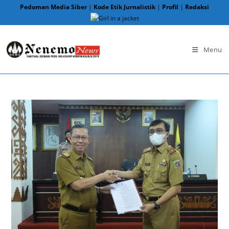
Skip
Pedoman Media Siber
|
Kode Etik Jurnalistik
|
Profil
|
Redaksi
to
content
Menu