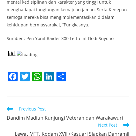
mental kedisiplinan dan karakter yang tinggi untuk
menghadapai tangtangan kemajuan jaman, Serta Kedepan
semoga mereka bisa mengimplementasikan didalam
kehidupan bermasyarakat, “Pungkasnya.
Sumber : Pen Yonif Raider 300 Lettu Inf Dodi Suyono
F
T
W
Li
S
a
w
h
n
h
c
itt
at
k
ar
e
er
s
e
e
Read
Previous Post
b
A
dI
more
Dandim Madiun Kunjungi Veteran dan Warakawuri
articles
o
p
n
Next Post
o
p
Lewat MTT, Kodam XVIII/Kasuari Siapkan Danramil