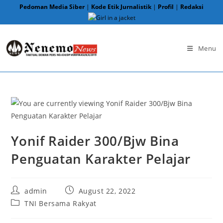
Skip
Pedoman Media Siber
|
Kode Etik Jurnalistik
|
Profil
|
Redaksi
to
content
Menu
Yonif Raider 300/Bjw Bina
Penguatan Karakter Pelajar
Post
Post
admin
August 22, 2022
author:
published:
Post
TNI Bersama Rakyat
category: