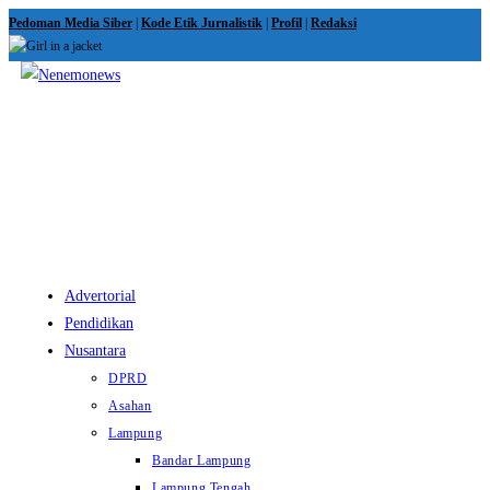
Skip
Pedoman Media Siber
|
Kode Etik Jurnalistik
|
Profil
|
Redaksi
to
content
View
website
Menu
Advertorial
Pendidikan
Nusantara
DPRD
Asahan
Lampung
Bandar Lampung
Lampung Tengah