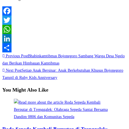
Facebook
Twitter
WhatsApp
LinkedIn
Read
Previous Post
Bhabinkamtibmas Bojonegoro Sambang Warga Desa Ngelo
Share
more
dan Berikan Himbauan Kamtibmas
Next Post
Setiap Anak Bersinar: Anak Berkebutuhan Khusus Bojonegoro
articles
Tampil di Ruby Kids Anniversary
You Might Also Like