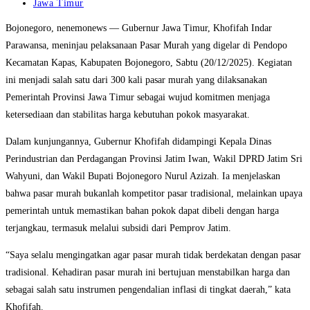
published:
Post
Jawa Timur
category:
Bojonegoro, nenemonews — Gubernur Jawa Timur, Khofifah Indar
Parawansa, meninjau pelaksanaan Pasar Murah yang digelar di Pendopo
Kecamatan Kapas, Kabupaten Bojonegoro, Sabtu (20/12/2025). Kegiatan
ini menjadi salah satu dari 300 kali pasar murah yang dilaksanakan
Pemerintah Provinsi Jawa Timur sebagai wujud komitmen menjaga
ketersediaan dan stabilitas harga kebutuhan pokok masyarakat.
Dalam kunjungannya, Gubernur Khofifah didampingi Kepala Dinas
Perindustrian dan Perdagangan Provinsi Jatim Iwan, Wakil DPRD Jatim Sri
Wahyuni, dan Wakil Bupati Bojonegoro Nurul Azizah. Ia menjelaskan
bahwa pasar murah bukanlah kompetitor pasar tradisional, melainkan upaya
pemerintah untuk memastikan bahan pokok dapat dibeli dengan harga
terjangkau, termasuk melalui subsidi dari Pemprov Jatim.
“Saya selalu mengingatkan agar pasar murah tidak berdekatan dengan pasar
tradisional. Kehadiran pasar murah ini bertujuan menstabilkan harga dan
sebagai salah satu instrumen pengendalian inflasi di tingkat daerah,” kata
Khofifah.