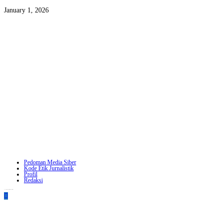
January 1, 2026
Pedoman Media Siber
Kode Etik Jurnalistik
Profil
Redaksi
Copyright - WordPress Theme by OceanWP