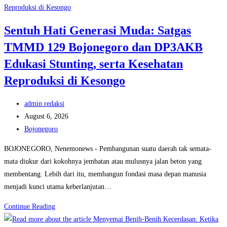
Royong:
Satgas
Sentuh Hati Generasi Muda: Satgas
TMMD
TMMD 129 Bojonegoro dan DP3AKB
129
Bojonegoro
Edukasi Stunting, serta Kesehatan
dan
Reproduksi di Kesongo
Warga
Pacu
Post
admin redaksi
Pembangunan
author:
Post
August 6, 2026
Drainase
published:
Post
Bojonegoro
demi
category:
Keawetan
BOJONEGORO, Nenemonews - Pembangunan suatu daerah tak semata-
Jalan
mata diukur dari kokohnya jembatan atau mulusnya jalan beton yang
Desa
membentang. Lebih dari itu, membangun fondasi masa depan manusia
menjadi kunci utama keberlanjutan…
Sentuh
Continue Reading
Hati