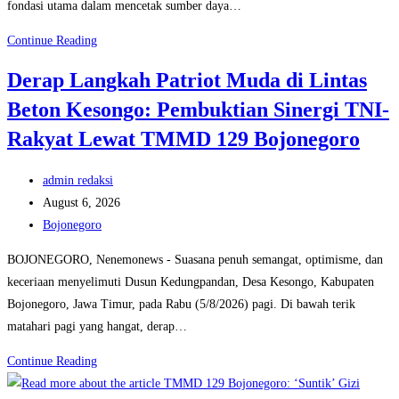
fondasi utama dalam mencetak sumber daya…
Wujudkan
Continue Reading
Generasi
Derap Langkah Patriot Muda di Lintas
Sehat
Beton Kesongo: Pembuktian Sinergi TNI-
dan
UMKM
Rakyat Lewat TMMD 129 Bojonegoro
Naik
Kelas:
Post
admin redaksi
Satgas
author:
Post
August 6, 2026
TMMD
published:
Post
Bojonegoro
129
category:
BOJONEGORO, Nenemonews - Suasana penuh semangat, optimisme, dan
Bojonegoro
keceriaan menyelimuti Dusun Kedungpandan, Desa Kesongo, Kabupaten
Bersama
Bojonegoro, Jawa Timur, pada Rabu (5/8/2026) pagi. Di bawah terik
Dinkes
matahari pagi yang hangat, derap…
Edukasi
Keamanan
Derap
Continue Reading
Pangan
Langkah
di