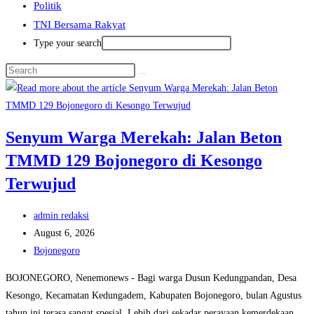
Politik
TNI Bersama Rakyat
Type your search
Senyum Warga Merekah: Jalan Beton
TMMD 129 Bojonegoro di Kesongo
Terwujud
Post
admin redaksi
author:
Post
August 6, 2026
published:
Post
Bojonegoro
category:
BOJONEGORO, Nenemonews - Bagi warga Dusun Kedungpandan, Desa
Kesongo, Kecamatan Kedungadem, Kabupaten Bojonegoro, bulan Agustus
tahun ini terasa sangat spesial. Lebih dari sekadar perayaan kemerdekaan