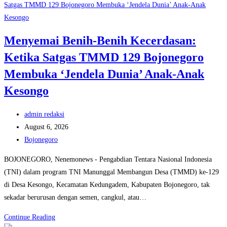
Generasi
Muda:
Satgas
Menyemai Benih-Benih Kecerdasan:
TMMD
Ketika Satgas TMMD 129 Bojonegoro
129
Bojonegoro
Membuka ‘Jendela Dunia’ Anak-Anak
dan
Kesongo
DP3AKB
Edukasi
Post
admin redaksi
Stunting,
author:
Post
August 6, 2026
serta
published:
Post
Bojonegoro
Kesehatan
category:
Reproduksi
BOJONEGORO, Nenemonews - Pengabdian Tentara Nasional Indonesia
di
(TNI) dalam program TNI Manunggal Membangun Desa (TMMD) ke-129
Kesongo
di Desa Kesongo, Kecamatan Kedungadem, Kabupaten Bojonegoro, tak
sekadar berurusan dengan semen, cangkul, atau…
Menyemai
Continue Reading