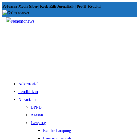
Skip
Pedoman Media Siber
|
Kode Etik Jurnalistik
|
Profil
|
Redaksi
to
content
View
website
Menu
Advertorial
Pendidikan
Nusantara
DPRD
Asahan
Lampung
Bandar Lampung
Lampung Tengah