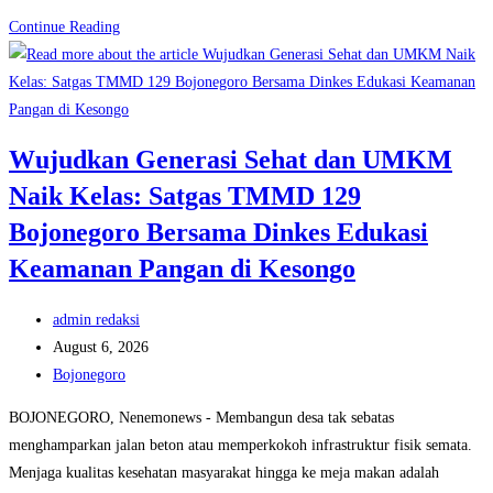
Wujudkan
Continue Reading
Keluarga
Berkualitas:
TMMD
129
Wujudkan Generasi Sehat dan UMKM
Bojonegoro
Naik Kelas: Satgas TMMD 129
Hadirkan
Safari
Bojonegoro Bersama Dinkes Edukasi
KB
Keamanan Pangan di Kesongo
Gratis
Post
admin redaksi
author:
Post
August 6, 2026
published:
Post
Bojonegoro
category:
BOJONEGORO, Nenemonews - Membangun desa tak sebatas
menghamparkan jalan beton atau memperkokoh infrastruktur fisik semata.
Menjaga kualitas kesehatan masyarakat hingga ke meja makan adalah