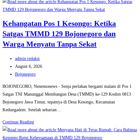
Benih-
Benih
Kecerdasan:
Kehangatan Pos 1 Kesongo: Ketika
Ketika
Satgas TMMD 129 Bojonegoro dan
Satgas
TMMD
Warga Menyatu Tanpa Sekat
129
Bojonegoro
Post
admin redaksi
Membuka
author:
Post
August 6, 2026
‘Jendela
published:
Post
Bojonegoro
Dunia’
category:
BOJONEGORO, Nenemonews - Senja perlahan berganti malam di Pos 1
Anak-
Satgas TNI Manunggal Membangun Desa (TMMD) ke-129 Kodim 0813
Anak
Bojonegoro Jawa Timur, tepatnya di Desa Kesongo, Kecamatan
Kesongo
Kedungadem. Setelah seharian…
Kehangatan
Continue Reading
Pos
1