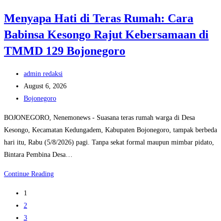
Kesongo:
Menyapa Hati di Teras Rumah: Cara
Ketika
Babinsa Kesongo Rajut Kebersamaan di
Satgas
TMMD
TMMD 129 Bojonegoro
129
Bojonegoro
Post
admin redaksi
dan
author:
Post
August 6, 2026
Warga
published:
Post
Bojonegoro
Menyatu
category:
BOJONEGORO, Nenemonews - Suasana teras rumah warga di Desa
Tanpa
Kesongo, Kecamatan Kedungadem, Kabupaten Bojonegoro, tampak berbeda
Sekat
hari itu, Rabu (5/8/2026) pagi. Tanpa sekat formal maupun mimbar pidato,
Bintara Pembina Desa…
Menyapa
Continue Reading
Hati
1
di
2
Teras
3