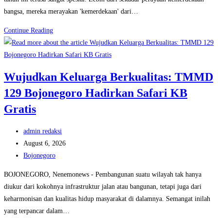
bangsa, mereka merayakan 'kemerdekaan' dari…
Senyum
Continue Reading
Warga
Merekah:
Jalan
Wujudkan Keluarga Berkualitas: TMMD
Beton
129 Bojonegoro Hadirkan Safari KB
TMMD
129
Gratis
Bojonegoro
di
Post
admin redaksi
Kesongo
author:
Post
August 6, 2026
Terwujud
published:
Post
Bojonegoro
category:
BOJONEGORO, Nenemonews - Pembangunan suatu wilayah tak hanya
diukur dari kokohnya infrastruktur jalan atau bangunan, tetapi juga dari
keharmonisan dan kualitas hidup masyarakat di dalamnya. Semangat inilah
yang terpancar dalam…