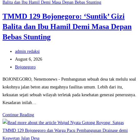
Patriot
Kesongo
Muda
TMMD 129 Bojonegoro: ‘Suntik’ Gizi
di
Balita dan Ibu Hamil Demi Masa Depan
Lintas
Beton
Bebas Stunting
Kesongo:
Pembuktian
Post
admin redaksi
Sinergi
author:
Post
August 6, 2026
TNI-
published:
Post
Bojonegoro
Rakyat
category:
BOJONEGORO, Nenemonews - Pembangunan sebuah desa tak melulu soal
Lewat
kokohnya jalan beton atau megahnya fasilitas umum. Lebih dari itu,
TMMD
kekuatan sejati sebuah wilayah terletak pada kesehatan generasi penerusnya.
129
Kesadaran inilah…
Bojonegoro
TMMD
Continue Reading
129
Bojonegoro:
‘Suntik’