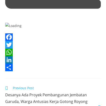
F
a
T
c
w
W
e
i
h
L
b
t
a
i
S
o
t
t
n
h
Read
Previous Post
o
e
s
k
a
more
Desanya Ada Proyek Pembangunan Jembatan
articles
k
r
A
e
r
Garuda, Warga Antusias Kerja Gotong Royong
p
d
e