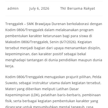
Post
Post
Post
admin
July 6, 2026
TNI Bersama Rakyat
author:
published:
category:
Trenggalek – SMK Brawijaya Durenan berkolaborasi dengan
Kodim 0806/Trenggalek dalam melaksanakan program
pembentukan karakter ketarunaan bagi para siswa di
Makodim 0806/Trenggalek, Senin (6/7/2026). Kegiatan
tersebut menjadi bagian dari upaya menanamkan disiplin,
kepemimpinan, dan karakter positif sebagai bekal
menghadapi tantangan di dunia pendidikan maupun dunia
kerja.
Kodim 0806/Trenggalek menugaskan prajurit pilihan, Pelda
Suwoto, sebagai instruktur utama dalam kegiatan tersebut.
Materi yang diberikan meliputi Latihan Dasar
Kepemimpinan (LDK), pelatihan baris-berbaris, pembinaan
fisik, serta berbagai kegiatan pembentukan karakter yang
dirancang untuk menumbuhkan mental tangguh, rasa