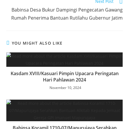
Next Post
p
I
Babinsa Desa Bukur Dampingi Pengecatan Gawang
n
Rumah Penerima Bantuan Rutilahu Gubernur Jatim
YOU MIGHT ALSO LIKE
Kasdam XVIII/Kasuari Pimpin Upacara Peringatan
Hari Pahlawan 2024
November 10, 2024
Babinsa Koramil 1710-07/Mapurujaya Serahkan