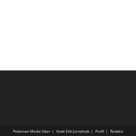
Pedoman Media Siber
Kode Etik Jurnalistik
Profil
Redaksi