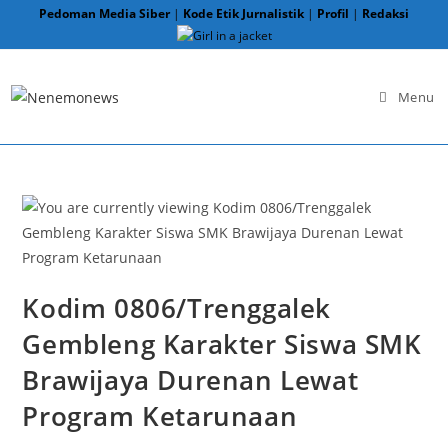
Skip
Pedoman Media Siber
|
Kode Etik Jurnalistik
|
Profil
|
Redaksi
to
content
Menu
Kodim 0806/Trenggalek
Gembleng Karakter Siswa SMK
Brawijaya Durenan Lewat
Program Ketarunaan