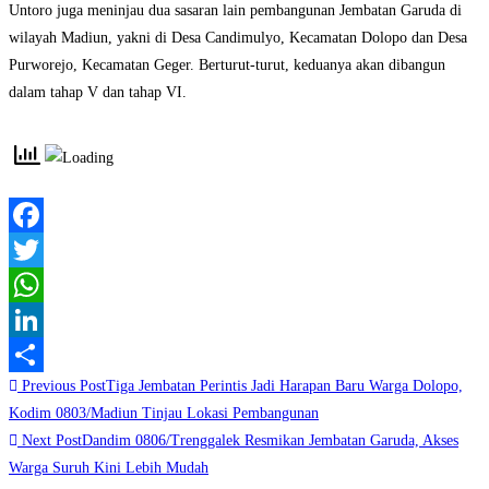
Untoro juga meninjau dua sasaran lain pembangunan Jembatan Garuda di
wilayah Madiun, yakni di Desa Candimulyo, Kecamatan Dolopo dan Desa
Purworejo, Kecamatan Geger. Berturut-turut, keduanya akan dibangun
dalam tahap V dan tahap VI.
Facebook
Twitter
WhatsApp
LinkedIn
Read
Previous Post
Tiga Jembatan Perintis Jadi Harapan Baru Warga Dolopo,
Share
more
Kodim 0803/Madiun Tinjau Lokasi Pembangunan
Next Post
Dandim 0806/Trenggalek Resmikan Jembatan Garuda, Akses
articles
Warga Suruh Kini Lebih Mudah