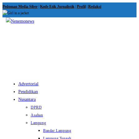
Skip
Pedoman Media Siber
|
Kode Etik Jurnalistik
|
Profil
|
Redaksi
to
content
View
website
Menu
Advertorial
Pendidikan
Nusantara
DPRD
Asahan
Lampung
Bandar Lampung
Lampung Tengah