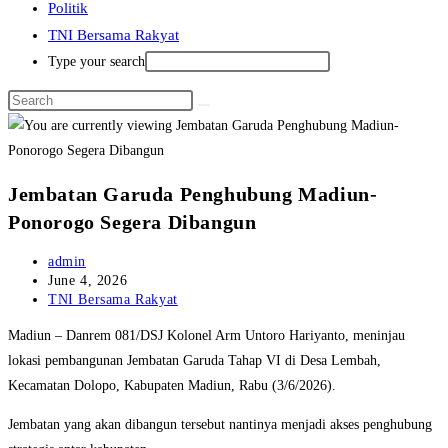
Politik
TNI Bersama Rakyat
Type your search
Jembatan Garuda Penghubung Madiun-
Ponorogo Segera Dibangun
Post
admin
author:
Post
June 4, 2026
published:
Post
TNI Bersama Rakyat
category:
Madiun – Danrem 081/DSJ Kolonel Arm Untoro Hariyanto, meninjau
lokasi pembangunan Jembatan Garuda Tahap VI di Desa Lembah,
Kecamatan Dolopo, Kabupaten Madiun, Rabu (3/6/2026).
Jembatan yang akan dibangun tersebut nantinya menjadi akses penghubung