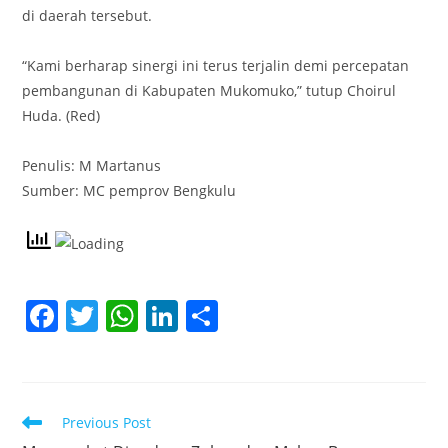
di daerah tersebut.
‎“Kami berharap sinergi ini terus terjalin demi percepatan
pembangunan di Kabupaten Mukomuko,” tutup Choirul
Huda. (Red)
‎Penulis: M Martanus
‎Sumber: MC pemprov Bengkulu
F
T
W
Li
S
a
w
h
n
h
c
itt
at
k
ar
e
er
s
e
e
Read
Previous Post
b
A
dI
more