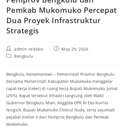
Pemkab Mukomuko Percepat
Dua Proyek Infrastruktur
Strategis
Post
Post
admin redaksi
May 29, 2026
author:
published:
Post
Bengkulu
category:
‎Bengkulu, Nenemonews – Pemerintah Provinsi Bengkulu
bersama Pemerintah Kabupaten Mukomuko menggelar
rapat kerja (raker) di ruang kerja Bupati Mukomuko, Jumat
(29/5). Rapat tersebut dihadiri langsung oleh Wakil
Gubernur Bengkulu Mian, Anggota DPR RI Eko Kurnia
Ningsih, Bupati Mukomuko Choirul Huda, serta sejumlah
pejabat eselon II dari Pemprov Bengkulu dan Pemkab
Mukomuko.