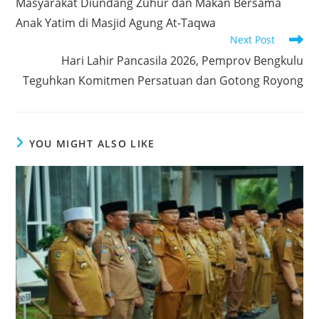
‎Masyarakat Diundang Zuhur dan Makan Bersama
articles
o
p
n
Anak Yatim di Masjid Agung At-Taqwa
o
p
Next Post
k
‎Hari Lahir Pancasila 2026, Pemprov Bengkulu
Teguhkan Komitmen Persatuan dan Gotong Royong
YOU MIGHT ALSO LIKE