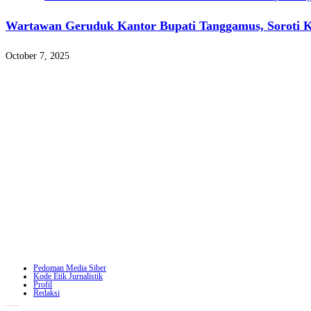
Wartawan Geruduk Kantor Bupati Tanggamus, Soroti K
October 7, 2025
Pedoman Media Siber
Kode Etik Jurnalistik
Profil
Redaksi
Copyright - WordPress Theme by OceanWP