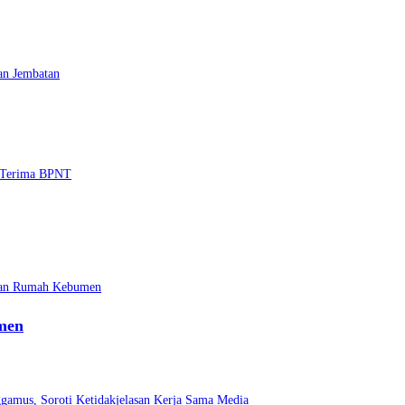
an Jembatan
men