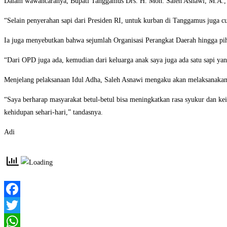
Dalam wawancaranya, Bupati Tanggamus Drs. H. Moh. Saleh Asnawi, M.A., M
“Selain penyerahan sapi dari Presiden RI, untuk kurban di Tanggamus juga c
Ia juga menyebutkan bahwa sejumlah Organisasi Perangkat Daerah hingga piha
“Dari OPD juga ada, kemudian dari keluarga anak saya juga ada satu sapi y
Menjelang pelaksanaan Idul Adha, Saleh Asnawi mengaku akan melaksanakan S
“Saya berharap masyarakat betul-betul bisa meningkatkan rasa syukur dan k
kehidupan sehari-hari,” tandasnya.
Adi
Facebook
Twitter