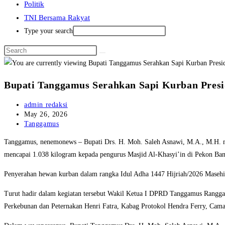
Politik
TNI Bersama Rakyat
Type your search
Bupati Tanggamus Serahkan Sapi Kurban Pres
Post
admin redaksi
author:
Post
May 26, 2026
published:
Post
Tanggamus
category:
Tanggamus, nenemonews – Bupati Drs. H. Moh. Saleh Asnawi, M.A., M.H. men
mencapai 1.038 kilogram kepada pengurus Masjid Al-Khasyi’in di Pekon Ban
Penyerahan hewan kurban dalam rangka Idul Adha 1447 Hijriah/2026 Masehi 
Turut hadir dalam kegiatan tersebut Wakil Ketua I DPRD Tanggamus Rang
Perkebunan dan Peternakan Henri Fatra, Kabag Protokol Hendra Ferry, Cama