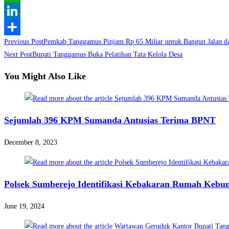
WhatsApp
LinkedIn
Read
Previous Post
Pemkab Tanggamus Pinjam Rp 65 Miliar untuk Bangun Jalan d
Share
more
Next Post
Bupati Tanggamus Buka Pelatihan Tata Kelola Desa
articles
You Might Also Like
Sejumlah 396 KPM Sumanda Antusias Terima BPNT
December 8, 2023
Polsek Sumberejo Identifikasi Kebakaran Rumah Kebu
June 19, 2024