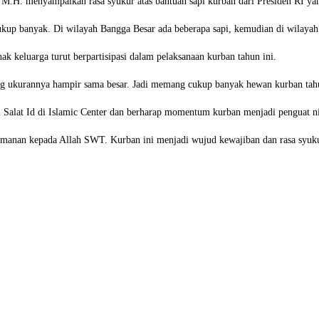
.H. menyampaikan rasa syukur atas bantuan sapi kurban dari Presiden RI yan
ukup banyak. Di wilayah Bangga Besar ada beberapa sapi, kemudian di wilayah S
k keluarga turut berpartisipasi dalam pelaksanaan kurban tahun ini.
ang ukurannya hampir sama besar. Jadi memang cukup banyak hewan kurban tahu
alat Id di Islamic Center dan berharap momentum kurban menjadi penguat nil
eimanan kepada Allah SWT. Kurban ini menjadi wujud kewajiban dan rasa syuku