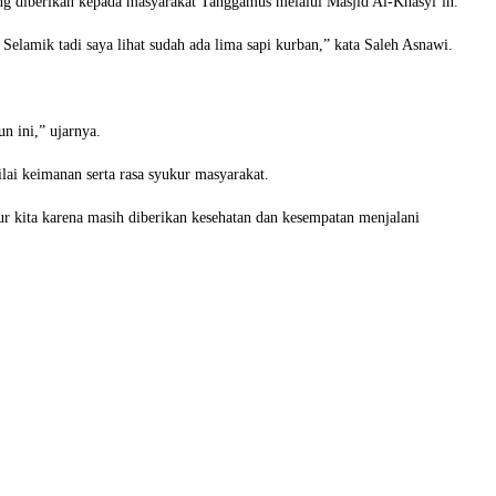
g diberikan kepada masyarakat Tanggamus melalui Masjid Al-Khasyi’in.
elamik tadi saya lihat sudah ada lima sapi kurban,” kata Saleh Asnawi.
n ini,” ujarnya.
ai keimanan serta rasa syukur masyarakat.
r kita karena masih diberikan kesehatan dan kesempatan menjalani