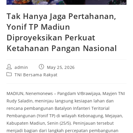
Tak Hanya Jaga Pertahanan,
Yonif TP Madiun
Diproyeksikan Perkuat
Ketahanan Pangan Nasional
Post
Post
admin
May 25, 2026
author:
published:
Post
TNI Bersama Rakyat
category:
MADIUN, Nenemonews – Pangdam V/Brawijaya, Mayjen TNI
Rudy Saladin, meninjau langsung kesiapan lahan dan
rencana pembangunan Batalyon Infanteri Teritorial
Pembangunan (Yonif TP) di wilayah Kebonagung, Mejayan,
Kabupaten Madiun, Senin (25/5). Peninjauan tersebut
menjadi bagian dari langkah percepatan pembangunan