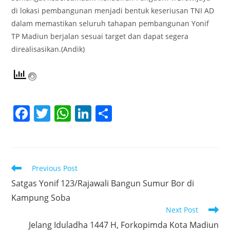
di lokasi pembangunan menjadi bentuk keseriusan TNI AD
dalam memastikan seluruh tahapan pembangunan Yonif
TP Madiun berjalan sesuai target dan dapat segera
direalisasikan.(Andik)
F
T
W
Li
S
a
w
h
n
h
c
itt
at
k
ar
e
er
s
e
e
Read
Previous Post
b
A
dI
more
Satgas Yonif 123/Rajawali Bangun Sumur Bor di
articles
o
p
n
Kampung Soba
o
p
Next Post
k
Jelang Iduladha 1447 H, Forkopimda Kota Madiun