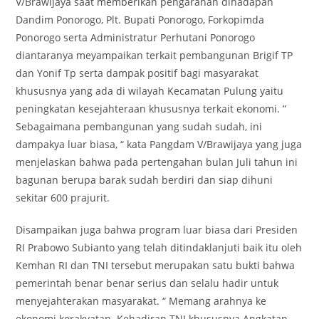
V/Brawijaya saat memberikan pengarahan dihadapan
Dandim Ponorogo, Plt. Bupati Ponorogo, Forkopimda
Ponorogo serta Administratur Perhutani Ponorogo
diantaranya meyampaikan terkait pembangunan Brigif TP
dan Yonif Tp serta dampak positif bagi masyarakat
khususnya yang ada di wilayah Kecamatan Pulung yaitu
peningkatan kesejahteraan khususnya terkait ekonomi. ”
Sebagaimana pembangunan yang sudah sudah, ini
dampakya luar biasa, “ kata Pangdam V/Brawijaya yang juga
menjelaskan bahwa pada pertengahan bulan Juli tahun ini
bagunan berupa barak sudah berdiri dan siap dihuni
sekitar 600 prajurit.
Disampaikan juga bahwa program luar biasa dari Presiden
RI Prabowo Subianto yang telah ditindaklanjuti baik itu oleh
Kemhan RI dan TNI tersebut merupakan satu bukti bahwa
pemerintah benar benar serius dan selalu hadir untuk
menyejahterakan masyarakat. “ Memang arahnya ke
ekonomi kerakyatan. Kehadiran TNI khususnya Angkatan