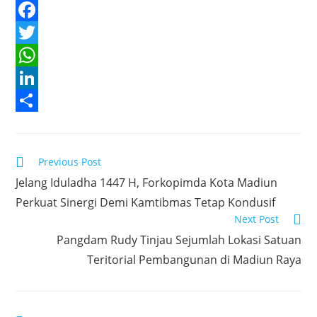
F
a
T
c
w
W
e
i
h
L
b
t
a
i
S
o
t
t
n
h
Read
Previous Post
o
e
s
k
a
more
Jelang Iduladha 1447 H, Forkopimda Kota Madiun
articles
k
r
A
e
r
Perkuat Sinergi Demi Kamtibmas Tetap Kondusif
p
d
e
Next Post
p
I
Pangdam Rudy Tinjau Sejumlah Lokasi Satuan
n
Teritorial Pembangunan di Madiun Raya