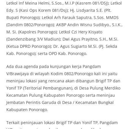
Letkol Inf Meina Helmi, S.Sos., M.I.P (Kasrem 081/DSJ); Letkol
Edy. S (Kasi Ops Korem 081/Dsj); Hj. Lisdyarita S.E. (Plt.
Bupati Ponorogo); Letkol Arh Farauk Saputra, S.Sos. MMDS
(Dandim 0802/Ponorogo); AKBP Andin Wisnu Sudibyo., S.I.K.,
M. Si. (Kapolres Ponorogo); Letkol Czi Hery Kisyato
(Dandenzibang 3/V Madiun); Dwi Agus Prayitno, S.H., M.Si.
(Ketua DPRD Ponorogo); Dr. Agus Sugiarto M.Si. (Pj. Sekda
Kab. Ponorogo); serta OPD Kab. Ponorogo.
Ada dua agenda pada kunjungan kerja Pangdam
V/Brawijaya di wilayah Kodim 0802/Ponorogo kali ini yaitu
meninjau lokasi yang rencana akan dibangun Brigif TP dan
Yonif TP (Teritorial Pembangunan), di Desa Pulung Merdiko
Kecamatan Pulung Kabupaten Ponorogo serta meninjau
Jembatan Perintis Garuda di Desa / Kecamatan Bungkal
Kabupaten Ponorogo.
Terkait peninjauan lokasi Brigif TP dan Yonif TP, Pangdam