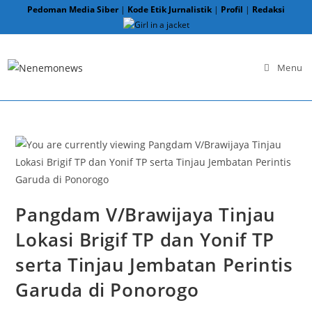
Skip
Pedoman Media Siber
|
Kode Etik Jurnalistik
|
Profil
|
Redaksi
to
content
Menu
Pangdam V/Brawijaya Tinjau
Lokasi Brigif TP dan Yonif TP
serta Tinjau Jembatan Perintis
Garuda di Ponorogo