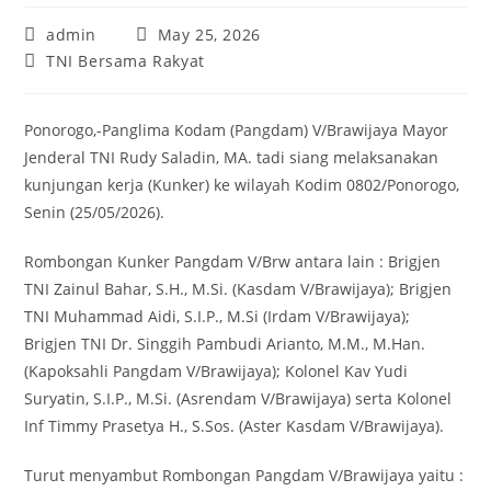
Post
Post
admin
May 25, 2026
author:
published:
Post
TNI Bersama Rakyat
category:
Ponorogo,-Panglima Kodam (Pangdam) V/Brawijaya Mayor
Jenderal TNI Rudy Saladin, MA. tadi siang melaksanakan
kunjungan kerja (Kunker) ke wilayah Kodim 0802/Ponorogo,
Senin (25/05/2026).
Rombongan Kunker Pangdam V/Brw antara lain : Brigjen
TNI Zainul Bahar, S.H., M.Si. (Kasdam V/Brawijaya); Brigjen
TNI Muhammad Aidi, S.I.P., M.Si (Irdam V/Brawijaya);
Brigjen TNI Dr. Singgih Pambudi Arianto, M.M., M.Han.
(Kapoksahli Pangdam V/Brawijaya); Kolonel Kav Yudi
Suryatin, S.I.P., M.Si. (Asrendam V/Brawijaya) serta Kolonel
Inf Timmy Prasetya H., S.Sos. (Aster Kasdam V/Brawijaya).
Turut menyambut Rombongan Pangdam V/Brawijaya yaitu :