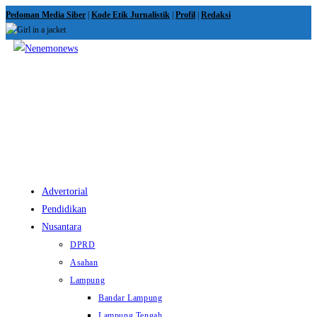
Skip
Pedoman Media Siber
|
Kode Etik Jurnalistik
|
Profil
|
Redaksi
to
content
View
website
Menu
Advertorial
Pendidikan
Nusantara
DPRD
Asahan
Lampung
Bandar Lampung
Lampung Tengah