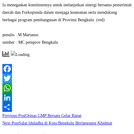
‎Ia menegaskan komitmennya untuk melanjutkan sinergi bersama pemerintah
daerah dan Forkopimda dalam menjaga keamanan serta mendukung
berbagai program pembangunan di Provinsi Bengkulu. (red)
‎penulis : M Martanus
‎sumber : MC pemprov Bengkulu
Facebook
Twitter
WhatsApp
LinkedIn
Read
Previous Post
Ormas GMP Bersatu Gelar Rapat
Share
more
Next Post
Salat Iduladha di Kota Bengkulu Berlangsung Khidmat
articles