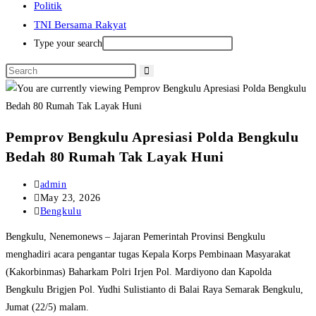
Politik
TNI Bersama Rakyat
Type your search
‎Pemprov Bengkulu Apresiasi Polda Bengkulu
Bedah 80 Rumah Tak Layak Huni
Post
admin
author:
Post
May 23, 2026
published:
Post
Bengkulu
category:
‎Bengkulu, Nenemonews – Jajaran Pemerintah Provinsi Bengkulu
menghadiri acara pengantar tugas Kepala Korps Pembinaan Masyarakat
(Kakorbinmas) Baharkam Polri Irjen Pol. Mardiyono dan Kapolda
Bengkulu Brigjen Pol. Yudhi Sulistianto di Balai Raya Semarak Bengkulu,
Jumat (22/5) malam.