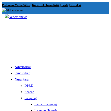
Skip
Pedoman Media Siber
|
Kode Etik Jurnalistik
|
Profil
|
Redaksi
to
content
View
website
Menu
Advertorial
Pendidikan
Nusantara
DPRD
Asahan
Lampung
Bandar Lampung
Lampung Tengah