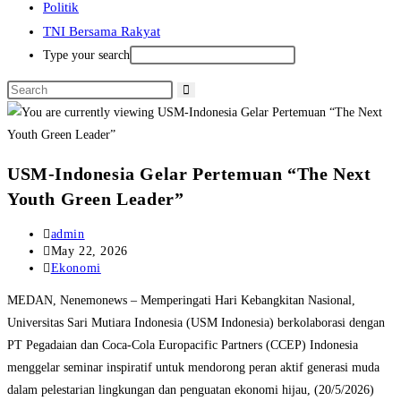
Politik
TNI Bersama Rakyat
Type your search
USM-Indonesia Gelar Pertemuan “The Next
Youth Green Leader”
Post
admin
author:
Post
May 22, 2026
published:
Post
Ekonomi
category:
MEDAN, Nenemonews – Memperingati Hari Kebangkitan Nasional,
Universitas Sari Mutiara Indonesia (USM Indonesia) berkolaborasi dengan
PT Pegadaian dan Coca-Cola Europacific Partners (CCEP) Indonesia
menggelar seminar inspiratif untuk mendorong peran aktif generasi muda
dalam pelestarian lingkungan dan penguatan ekonomi hijau, (20/5/2026)