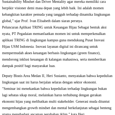
Sustainability Mindset dan Driver Mentality agar mereka memiliki cara
berpikir visioner demi masa depan yang lebih baik. Ini adalah momen
kebangkitan karakter pemuda yang tangguh terhadap dinamika lingkungan
global,” ujar Prof. Ivan Elisabeth dalam siaran persnya.
Peluncuran Aplikasi TRING untuk Keuangan Hijau Sebagai bentuk aksi
nyata, PT Pegadaian memanfaatkan momen ini untuk memperkenalkan
aplikasi TRING di lingkungan kampus guna mendukung Pusat Inovasi
Hijau USM Indonesia. Inovasi layanan digital ini dirancang untuk
mempermudah akses keuangan berbasis lingkungan (green finance),
mendorong inklusi keuangan di kalangan mahasiswa, serta memberikan
dampak positif bagi masyarakat luas.
Deputy Bisnis Area Medan II, Heri Susianto, menyatakan bahwa kepedulian
lingkungan saat ini harus berjalan selaras dengan sektor ekonomi.
“Seminar ini menekankan bahwa kepedulian terhadap lingkungan bukan
lagi sebatas sikap moral, melainkan harus terhubung dengan gerakan
ekonomi hijau yang melibatkan multi stakeholder. Generasi muda dituntut
mengembangkan growth mindset dan mental berkelanjutan sebagai benteng
utama menghadapi ancaman perubahan iklim,” kata Heri.